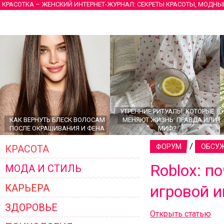
КРАСОТКА – ЖЕНСКИЙ ИНТЕРНЕТ-ЖУРНАЛ: СЕКРЕТЫ КРАСОТЫ, МОДНЫ
УТРЕННИЕ РИТУАЛЫ, КОТОРЫЕ
КАК ВЕРНУТЬ БЛЕСК ВОЛОСАМ
МЕНЯЮТ ЖИЗНЬ: ПРАВДА ИЛИ
ПОСЛЕ ОКРАШИВАНИЯ И ФЕНА
МИФ?
/
ФОРУМ
ОБСУЖ
КРАСОТА
Roblox: 
МОДА И СТИЛЬ
КАРЬЕРА
игровой 
ЗДОРОВЬЕ
Открыть статью
ГЛАВНЫЕ ТРЕНДЫ ВЕРХНЕЙ