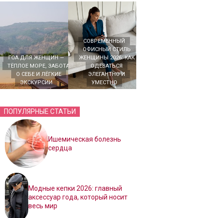
СОВРЕМЕННЫЙ
ОФИСНЫЙ СТИЛЬ
ГОА ДЛЯ ЖЕНЩИН —
ЖЕНЩИНЫ 2026: КАК
ТЁПЛОЕ МОРЕ, ЗАБОТА
ОДЕВАТЬСЯ
О СЕБЕ И ЛЁГКИЕ
ЭЛЕГАНТНО И
ЭКСКУРСИИ
УМЕСТНО
ПОПУЛЯРНЫЕ СТАТЬИ
Ишемическая болезнь
сердца
Модные кепки 2026: главный
аксессуар года, который носит
весь мир