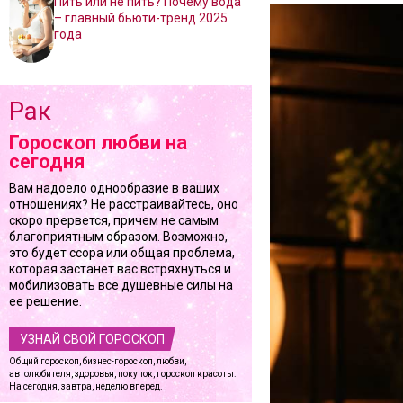
Пить или не пить? Почему вода
– главный бьюти-тренд 2025
года
Рак
Гороскоп любви на
сегодня
Вам надоело однообразие в ваших
отношениях? Не расстраивайтесь, оно
скоро прервется, причем не самым
благоприятным образом. Возможно,
это будет ссора или общая проблема,
которая застанет вас встряхнуться и
мобилизовать все душевные силы на
ее решение.
УЗНАЙ СВОЙ ГОРОСКОП
Общий гороскоп, бизнес-гороскоп, любви,
автолюбителя, здоровья, покупок, гороскоп красоты.
На сегодня, завтра, неделю вперед.