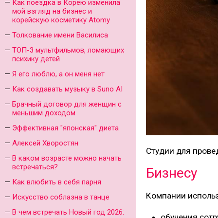
Как поездка в Корею изменила
мой взгляд на бизнес и
корейскую косметику Atomy
Толкование имени Василиса
ТОП-3 мультфильмов, ломающих
психику детей
Я его люблю, а он меня нет
Как создавать музыку в Suno AI
Брачный договор для женщин с
меньшим доходом
Эффективная "японская" диета
Алексей Хворостян
Студии для прове
В каком возрасте можно начать
встречаться?
Бизнесу
Как влюбить в себя парня
Компании использ
Искусство соблазна в танце
В чем встречать Новый год 2026:
обучения сотр