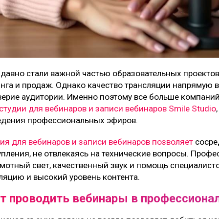
давно стали важной частью образовательных проектов
инга и продаж. Однако качество трансляции напрямую 
ерие аудитории. Именно поэтому все больше компаний
студии для вебинаров и записи вебинаров Smile Studio
едения профессиональных эфиров.
ия для вебинаров и записи вебинаров позволяет
сосре
пления, не отвлекаясь на технические вопросы. Проф
амотный свет, качественный звук и помощь специалист
ляцию и высокий уровень контента.
т проводить вебинары в профессиона