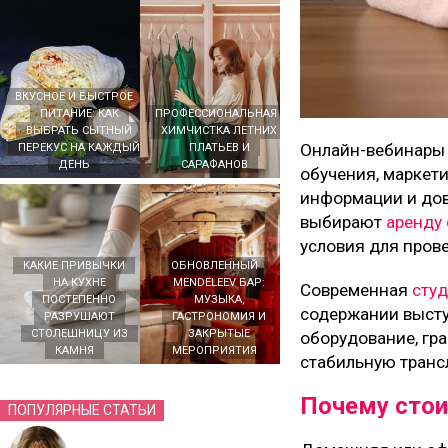
ВКУСНОЕ И БЫСТРОЕ
ПИТАНИЕ: КАК
ПРОФЕССИОНАЛЬНАЯ
ВЫБРАТЬ СЫТНЫЙ
ХИМЧИСТКА ЛЕТНИХ
Онлайн-вебинары 
ПЕРЕКУС НА КАЖДЫЙ
ПЛАТЬЕВ И
ДЕНЬ
САРАФАНОВ
обучения, маркет
информации и дов
выбирают
аренду 
условия для пров
КАКИЕ ПРИВЫЧКИ
ОБНОВЛЕННЫЙ
НА КУХНЕ
MENDELEEV БАР:
Современная
студ
ПОСТЕПЕННО
МУЗЫКА,
содержании высту
РАЗРУШАЮТ
ГАСТРОНОМИЯ И
СТОЛЕШНИЦУ ИЗ
ЗАКРЫТЫЕ
оборудование, гр
КАМНЯ
МЕРОПРИЯТИЯ
стабильную транс
Почему стои
ПОПУЛЯРНЫЕ СТАТЬИ