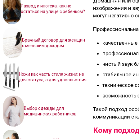
Домашняя или офи
Развод и ипотека: как не
изображения и зв
остаться на улице с ребенком?
могут негативно с
Профессиональная
Брачный договор для женщин
качественные
с меньшим доходом
профессиональ
чистый звук б
стабильное ин
Ножи как часть стиля жизни: не
для статуса, а для удовольствия
техническое с
возможность з
Выбор одежды для
Такой подход особ
медицинских работников
коммуникации с к
Кому подход