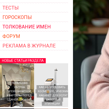
ТЕСТЫ
ГОРОСКОПЫ
ТОЛКОВАНИЕ ИМЕН
ФОРУМ
РЕКЛАМА В ЖУРНАЛЕ
НОВЫЕ СТАТЬИ РАЗДЕЛА
ГЕНЕРАЛЬНАЯ
УБОРКА
КАК ОБОРУДОВАТЬ
ТРЕХКОМНАТНОЙ
КОСМЕТОЛОГИЧЕСКИЙ
КВАРТИРЫ ПЕРЕД
КАБИНЕТ ДЛЯ УСЛУГ
СДАЧЕЙ: ЛИЧНЫЙ
ЛАЗЕРНОЙ
ОПЫТ
ЭПИЛЯЦИИ