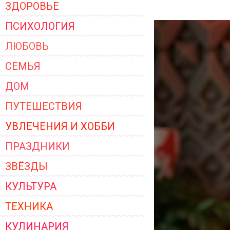
ЗДОРОВЬЕ
ЖЕНСКОЙ ОДЕЖДЫ 2026
ПСИХОЛОГИЯ
ЛЮБОВЬ
СЕМЬЯ
ДОМ
ПУТЕШЕСТВИЯ
УВЛЕЧЕНИЯ И ХОББИ
ПРАЗДНИКИ
ЗВЁЗДЫ
КУЛЬТУРА
ТЕХНИКА
КУЛИНАРИЯ