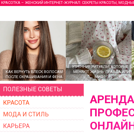
КРАСОТКА – ЖЕНСКИЙ ИНТЕРНЕТ-ЖУРНАЛ: СЕКРЕТЫ КРАСОТЫ, МОДНЫ
УТРЕННИЕ РИТУАЛЫ, КОТОРЫЕ
КАК ВЕРНУТЬ БЛЕСК ВОЛОСАМ
МЕНЯЮТ ЖИЗНЬ: ПРАВДА ИЛИ
ПОСЛЕ ОКРАШИВАНИЯ И ФЕНА
МИФ?
ПОЛЕЗНЫЕ СОВЕТЫ
АРЕНДА
КРАСОТА
ПРОФЕС
МОДА И СТИЛЬ
ОНЛАЙ
КАРЬЕРА
ГЛАВНЫЕ ТРЕНДЫ ВЕРХНЕЙ