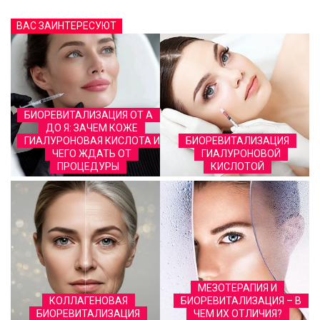
ВАС ЗАИНТЕРЕСУЮТ
БИОРЕВИТАЛИЗАЦИЯ ОТ А
ДО Я: ЗАЧЕМ КОЖЕ
ГИАЛУРОНОВАЯ КИСЛОТА И
БИОРЕВИТАЛИЗАЦИЯ
ЧЕГО ЖДАТЬ ОТ
ГИАЛУРОНОВОЙ
ПРОЦЕДУРЫ
КИСЛОТОЙ
МЕЗОТЕРАПИЯ И
КОЛЛАГЕНОВАЯ
БИОРЕВИТАЛИЗАЦИЯ – В
БИОРЕВИТАЛИЗАЦИЯ
ЧЕМ ИХ ОТЛИЧИЯ?