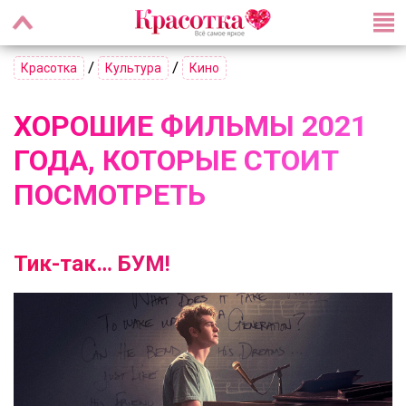
/
/
Красотка
Культура
Кино
ХОРОШИЕ ФИЛЬМЫ 2021
ГОДА, КОТОРЫЕ СТОИТ
ПОСМОТРЕТЬ
Тик-так… БУМ!