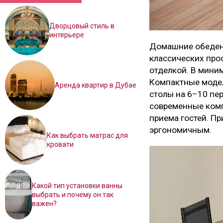
Дворцовый стиль в
интерьере
Домашние обеденн
классических про
отделкой. В миним
Компактные модел
Аренда квартир в Дубае
столы на 6–10 пе
современные комп
приема гостей. Пр
эргономичным.
Как выбрать матрас для
кровати
Какой тип установки ванны
выбрать и почему он так
важен?