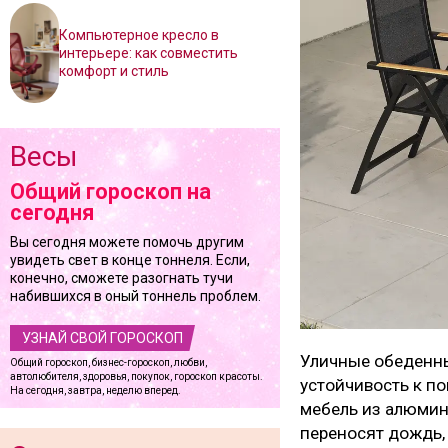
Компьютерное кресло в
интерьере: как совместить
комфорт и стиль
Весы
Общий гороскоп на
сегодня
Вы сегодня можете помочь другим
увидеть свет в конце тоннеля. Если,
конечно, сможете разогнать тучи
набившихся в оный тоннель проблем.
УЗНАЙ СВОЙ ГОРОСКОП
Уличные обеденны
Общий гороскоп, бизнес-гороскоп, любви,
автолюбителя, здоровья, покупок, гороскоп красоты.
устойчивость к п
На сегодня, завтра, неделю вперед.
мебель из алюмини
переносят дождь,