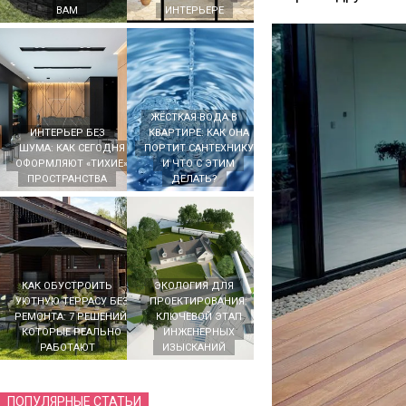
ВАМ
ИНТЕРЬЕРЕ
ЖЁСТКАЯ ВОДА В
ИНТЕРЬЕР БЕЗ
КВАРТИРЕ: КАК ОНА
ШУМА: КАК СЕГОДНЯ
ПОРТИТ САНТЕХНИКУ
ОФОРМЛЯЮТ «ТИХИЕ»
И ЧТО С ЭТИМ
ПРОСТРАНСТВА
ДЕЛАТЬ?
КАК ОБУСТРОИТЬ
ЭКОЛОГИЯ ДЛЯ
УЮТНУЮ ТЕРРАСУ БЕЗ
ПРОЕКТИРОВАНИЯ:
РЕМОНТА: 7 РЕШЕНИЙ,
КЛЮЧЕВОЙ ЭТАП
КОТОРЫЕ РЕАЛЬНО
ИНЖЕНЕРНЫХ
РАБОТАЮТ
ИЗЫСКАНИЙ
ПОПУЛЯРНЫЕ СТАТЬИ