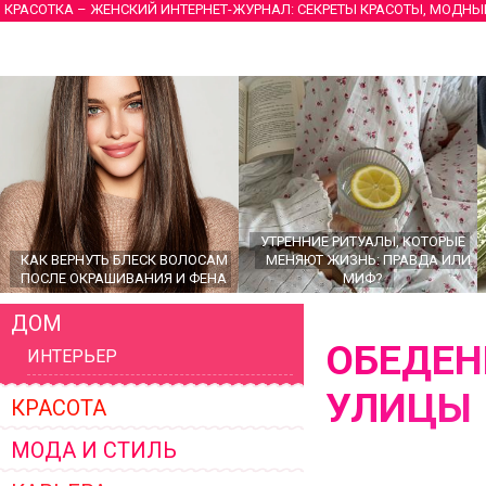
КРАСОТКА – ЖЕНСКИЙ ИНТЕРНЕТ-ЖУРНАЛ: СЕКРЕТЫ КРАСОТЫ, МОДНЫ
УТРЕННИЕ РИТУАЛЫ, КОТОРЫЕ
КАК ВЕРНУТЬ БЛЕСК ВОЛОСАМ
МЕНЯЮТ ЖИЗНЬ: ПРАВДА ИЛИ
ПОСЛЕ ОКРАШИВАНИЯ И ФЕНА
МИФ?
ДОМ
ОБЕДЕН
ИНТЕРЬЕР
УЛИЦЫ
КРАСОТА
МОДА И СТИЛЬ
ГЛАВНЫЕ ТРЕНДЫ ВЕРХНЕЙ