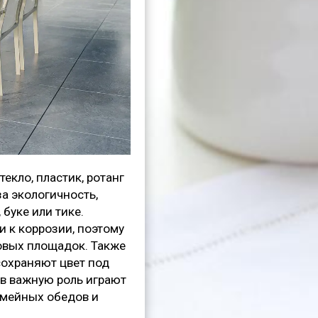
екло, пластик, ротанг
а экологичность,
буке или тике.
 к коррозии, поэтому
овых площадок. Также
сохраняют цвет под
ов важную роль играют
емейных обедов и