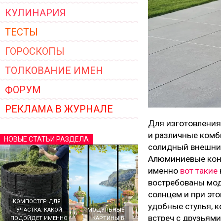
КУЛИНАРИЯ
ТЕСТЫ
ГОРОСКОПЫ
ТОЛКОВАНИЕ ИМЕН
ФОРУМ
РЕКЛАМА В ЖУРНАЛЕ
Для изготовления 
и различные комб
НОВЫЕ СТАТЬИ РАЗДЕЛА
солидный внешний 
Алюминиевые конс
именно
вот такие
востребованы моде
солнцем и при эт
КОМПОСТЕР ДЛЯ
удобные стулья, 
УЧАСТКА: КАКОЙ
МОДУЛЬНЫЕ
встреч с друзьями
ПОДОЙДЕТ ИМЕННО
КАРТИНЫ В