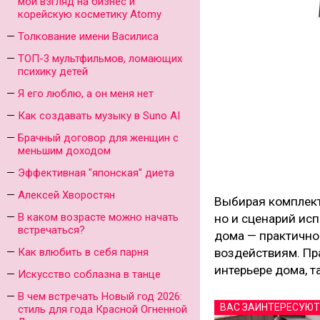
мой взгляд на бизнес и
корейскую косметику Atomy
Толкование имени Василиса
ТОП-3 мультфильмов, ломающих
психику детей
Я его люблю, а он меня нет
Как создавать музыку в Suno AI
Брачный договор для женщин с
меньшим доходом
Эффективная "японская" диета
Алексей Хворостян
Выбирая комплект
В каком возрасте можно начать
но и сценарий ис
встречаться?
дома — практично
Как влюбить в себя парня
воздействиям. Пр
интерьере дома, т
Искусство соблазна в танце
В чем встречать Новый год 2026:
ВАС ЗАИНТЕРЕСУЮТ
стиль для года Красной Огненной