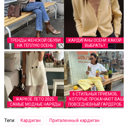
ТРЕНДЫ ЖЕНСКОЙ ОБУВИ
КАРДИГАНЫ ОСЕНИ: КАКОЙ
НА ТЁПЛУЮ ОСЕНЬ
ВЫБРАТЬ?
6 СТИЛЬНЫХ ПРИЁМОВ,
ЖАРКОЕ ЛЕТО 2025:
КОТОРЫЕ ПРОКАЧАЮТ ВАШ
САМЫЕ МОДНЫЕ НАРЯДЫ
ПОВСЕДНЕВНЫЙ ГАРДЕРОБ
Теги:
Кардиган
Приталенный кардиган