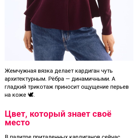
Жемчужная вязка делает кардиган чуть
архитектурным. Рёбра — динамичными. А
гладкий трикотаж приносит ощущение перьев
на коже 🕊️.
Цвет, который знает своё
место
В палитре приталенных кардиганов сейчас