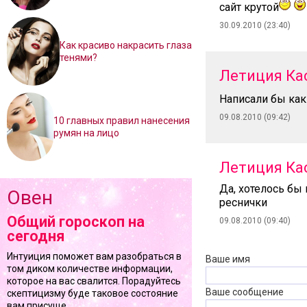
сайт крутой
30.09.2010 (23:40)
Как красиво накрасить глаза
тенями?
Летиция Ка
Написали бы как
09.08.2010 (09:42)
10 главных правил нанесения
румян на лицо
Летиция Ка
Да, хотелось бы
Овен
реснички
Общий гороскоп на
09.08.2010 (09:40)
сегодня
Интуиция поможет вам разобраться в
Ваше имя
том диком количестве информации,
которое на вас свалится. Порадуйтесь
Ваше сообщение
скептицизму буде таковое состояние
вам присуще.