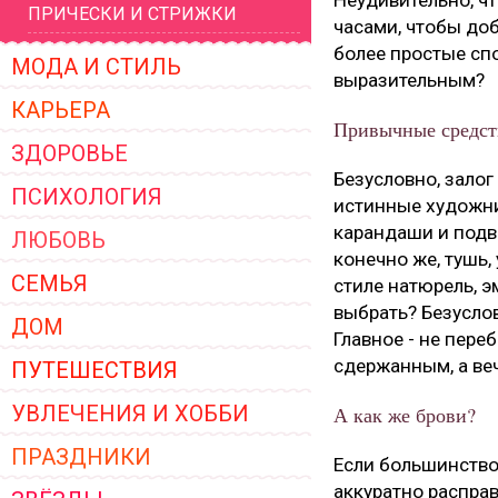
Неудивительно, ч
ПРИЧЕСКИ И СТРИЖКИ
ЖЕНСКОЙ ОДЕЖДЫ 2026
часами, чтобы доб
более простые сп
МОДА И СТИЛЬ
выразительным?
КАРЬЕРА
Привычные средст
ЗДОРОВЬЕ
Безусловно, залог
ПСИХОЛОГИЯ
истинные художни
карандаши и подво
ЛЮБОВЬ
конечно же, тушь
СЕМЬЯ
стиле натюрель, э
выбрать? Безуслов
ДОМ
Главное - не пер
сдержанным, а веч
ПУТЕШЕСТВИЯ
УВЛЕЧЕНИЯ И ХОББИ
А как же брови?
ПРАЗДНИКИ
Если большинство
аккуратно расправ