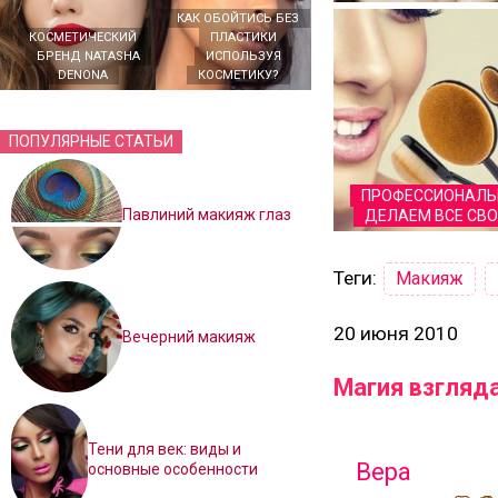
КАК ОБОЙТИСЬ БЕЗ
КОСМЕТИЧЕСКИЙ
ПЛАСТИКИ
БРЕНД NATASHA
ИСПОЛЬЗУЯ
DENONA
КОСМЕТИКУ?
ПОПУЛЯРНЫЕ СТАТЬИ
ПРОФЕССИОНАЛЬ
Павлиний макияж глаз
ДЕЛАЕМ ВСЕ СВ
Теги:
Макияж
20 июня 2010
Вечерний макияж
Магия взгляд
Тени для век: виды и
Вера
основные особенности