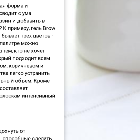
ная форма и
сводит с ума
азин и добавить в
 К примеру, гель Brow
 бывает трех цветов -
й палитре можно
 тем, кто не хочет
торый подходит всем
ром, коричневом и
тва легко устранить
альный объем. Кроме
 составляет
волоскам интенсивный
дохнуть от
, способные сделать