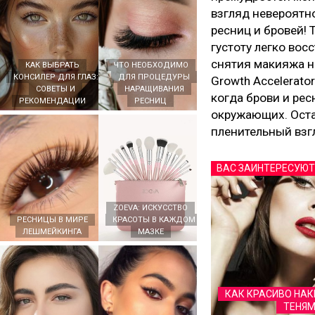
взгляд невероятно
ресниц и бровей! 
густоту легко вос
снятия макияжа н
КАК ВЫБРАТЬ
ЧТО НЕОБХОДИМО
КОНСИЛЕР ДЛЯ ГЛАЗ:
ДЛЯ ПРОЦЕДУРЫ
Growth Accelerator
СОВЕТЫ И
НАРАЩИВАНИЯ
когда брови и ре
РЕКОМЕНДАЦИИ
РЕСНИЦ
окружающих. Оста
пленительный взг
ВАС ЗАИНТЕРЕСУЮТ
ZOEVA: ИСКУССТВО
РЕСНИЦЫ В МИРЕ
КРАСОТЫ В КАЖДОМ
ЛЕШМЕЙКИНГА
МАЗКЕ
КАК КРАСИВО НАК
ТЕНЯМ