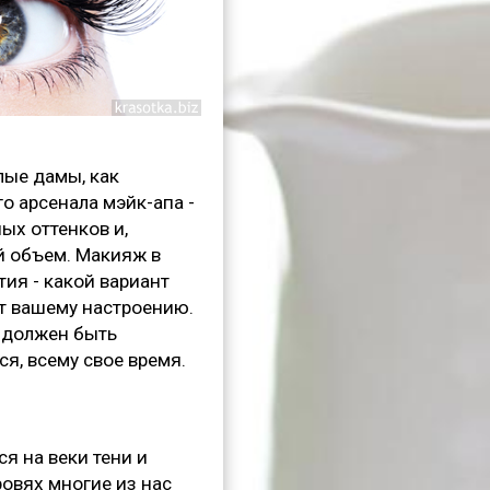
лые дамы, как
о арсенала мэйк-апа -
ых оттенков и,
й объем. Макияж в
ия - какой вариант
ет вашему настроению.
ж должен быть
я, всему свое время.
я на веки тени и
ровях многие из нас