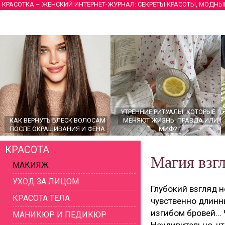
КРАСОТКА – ЖЕНСКИЙ ИНТЕРНЕТ-ЖУРНАЛ: СЕКРЕТЫ КРАСОТЫ, МОДНЫ
УТРЕННИЕ РИТУАЛЫ, КОТОРЫЕ
КАК ВЕРНУТЬ БЛЕСК ВОЛОСАМ
МЕНЯЮТ ЖИЗНЬ: ПРАВДА ИЛИ
ПОСЛЕ ОКРАШИВАНИЯ И ФЕНА
МИФ?
КРАСОТА
Магия взг
МАКИЯЖ
УХОД ЗА ЛИЦОМ
Глубокий взгляд 
КРАСОТА ТЕЛА
чувственно длин
изгибом бровей...
МАНИКЮР И ПЕДИКЮР
ГЛАВНЫЕ ТРЕНДЫ ВЕРХНЕЙ