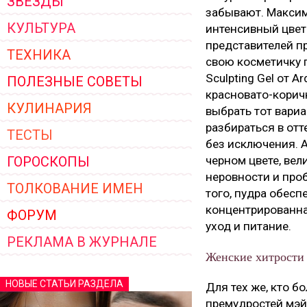
ЗВЁЗДЫ
забывают. Максиму
КУЛЬТУРА
интенсивный цвет 
представителей пр
ТЕХНИКА
свою косметичку 
Sculpting Gel от 
ПОЛЕЗНЫЕ СОВЕТЫ
красновато-коричн
КУЛИНАРИЯ
выбрать тот вариа
разбираться в отт
ТЕСТЫ
без исключения. А
ГОРОСКОПЫ
черном цвете, вел
неровности и про
ТОЛКОВАНИЕ ИМЕН
того, пудра обесп
концентрированна
ФОРУМ
уход и питание.
РЕКЛАМА В ЖУРНАЛЕ
Женские хитрости
НОВЫЕ СТАТЬИ РАЗДЕЛА
Для тех же, кто б
премудростей мэй