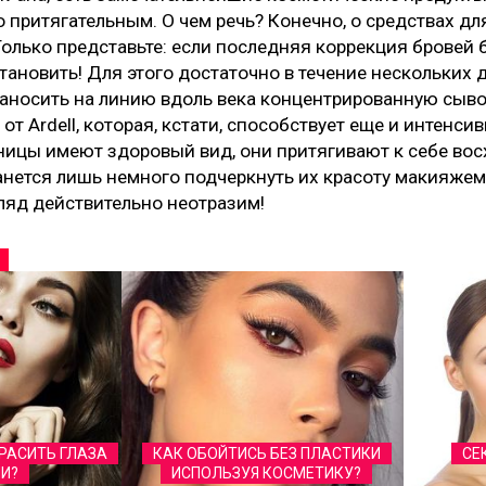
 притягательным. О чем речь? Конечно, о средствах дл
Только представьте: если последняя коррекция бровей 
становить! Для этого достаточно в течение нескольких 
аносить на линию вдоль века концентрированную сыво
 от Ardell, которая, кстати, способствует еще и интенси
сницы имеют здоровый вид, они притягивают к себе в
нется лишь немного подчеркнуть их красоту макияжем и
ляд действительно неотразим!
РАСИТЬ ГЛАЗА
КАК ОБОЙТИСЬ БЕЗ ПЛАСТИКИ
СЕ
И?
ИСПОЛЬЗУЯ КОСМЕТИКУ?