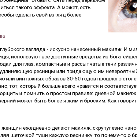
то женщины готовы стоять перед зеркалом
иться такого эффекта. А может, есть
особы сделать свой взгляд более
ва
 глубокого взгляда - искусно нанесенный макияж. И ми
цы, используют все доступные средства из богатейшег
дки для глаз, компактные и рассыпчатые тени различн
, удлиняющую ресницы или придающую им невероятны
мо или винтажных образов 30-50 годов прошлого столет
но, тот, который больше всего нравится и соответству
еборщить и помнить о простом правиле: дневной макия
ерний может быть более ярким и броским. Как говоритс
 женщин ежедневно делают макияж, скрупулезно нанос
ляя щеточкой туши каждую ресничку, то почему-то о б