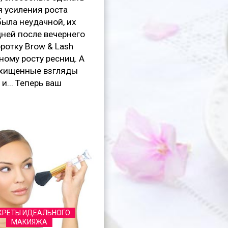
я усиления роста
была неудачной, их
дней после вечернего
ротку Brow & Lash
вному росту ресниц. А
осхищенные взгляды
... Теперь ваш
КРЕТЫ ИДЕАЛЬНОГО
МАКИЯЖА