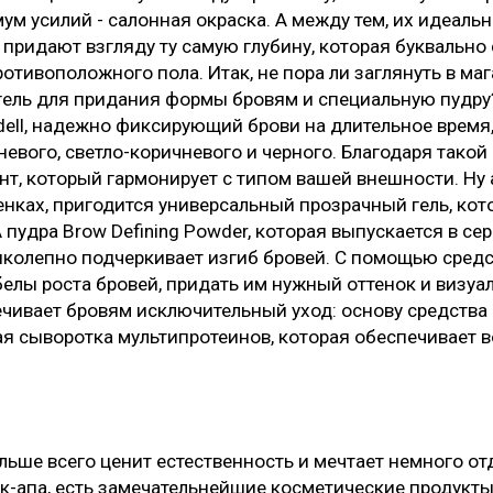
м усилий - салонная окраска. А между тем, их идеаль
придают взгляду ту самую глубину, которая буквально 
отивоположного пола. Итак, не пора ли заглянуть в маг
гель для придания формы бровям и специальную пудру?
Ardell, надежно фиксирующий брови на длительное время,
евого, светло-коричневого и черного. Благодаря тако
нт, который гармонирует с типом вашей внешности. Ну а
енках, пригодится универсальный прозрачный гель, ко
 пудра Brow Defining Powder, которая выпускается в се
иколепно подчеркивает изгиб бровей. С помощью средс
белы роста бровей, придать им нужный оттенок и визу
ечивает бровям исключительный уход: основу средства
я сыворотка мультипротеинов, которая обеспечивает 
ольше всего ценит естественность и мечтает немного от
к-апа, есть замечательнейшие косметические продукты