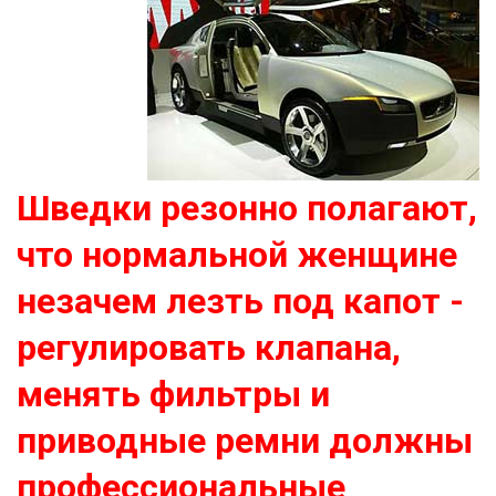
Шведки резонно полагают,
что нормальной женщине
незачем лезть под капот -
регулировать клапана,
менять фильтры и
приводные ремни должны
профессиональные