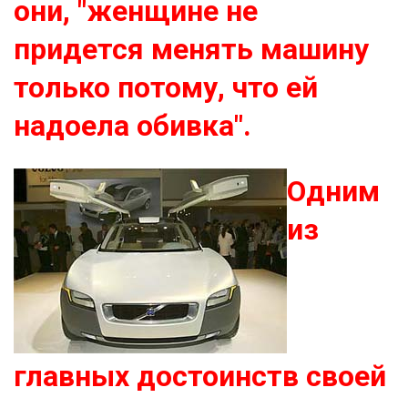
они, "женщине не
придется менять машину
только потому, что ей
надоела обивка".
Одним
из
главных достоинств своей