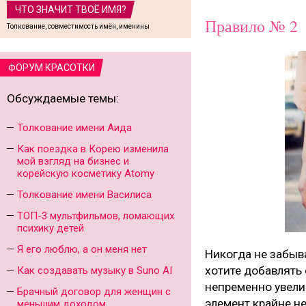
ЧТО ЗНАЧИТ ТВОЁ ИМЯ?
Правило № 2
Толкование, совместимость имён, именины
ФОРУМ КРАСОТКИ
Обсуждаемые темы:
Толкование имени Аида
Как поездка в Корею изменила
мой взгляд на бизнес и
корейскую косметику Atomy
Толкование имени Василиса
ТОП-3 мультфильмов, ломающих
психику детей
Я его люблю, а он меня нет
Никогда не забыв
хотите добавлять
Как создавать музыку в Suno AI
непременно увелич
Брачный договор для женщин с
элемент крайне н
меньшим доходом