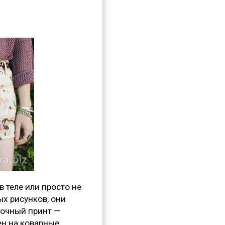
 теле или просто не
х рисунков, они
точный принт —
ен на коварные