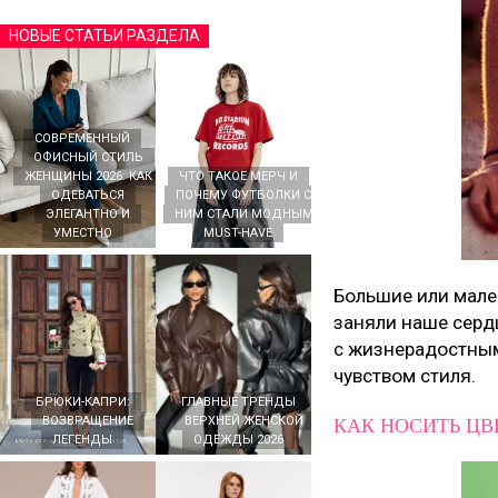
НОВЫЕ СТАТЬИ РАЗДЕЛА
СОВРЕМЕННЫЙ
ОФИСНЫЙ СТИЛЬ
ЖЕНЩИНЫ 2026: КАК
ЧТО ТАКОЕ МЕРЧ И
ОДЕВАТЬСЯ
ПОЧЕМУ ФУТБОЛКИ С
ЭЛЕГАНТНО И
НИМ СТАЛИ МОДНЫМ
УМЕСТНО
MUST-HAVE
Большие или мале
заняли наше сердц
с жизнерадостным,
чувством стиля.
БРЮКИ-КАПРИ:
ГЛАВНЫЕ ТРЕНДЫ
КАК НОСИТЬ ЦВ
ВОЗВРАЩЕНИЕ
ВЕРХНЕЙ ЖЕНСКОЙ
ЛЕГЕНДЫ
ОДЕЖДЫ 2026