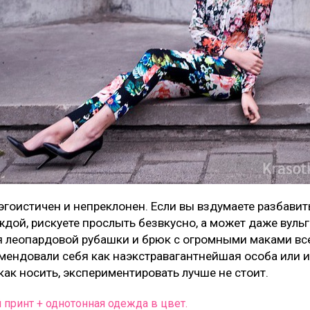
гоистичен и непреклонен. Если вы вздумаете разбавить
ой, рискуете прослыть безвкусно, а может даже вульг
я леопардовой рубашки и брюк с огромными маками все
мендовали себя как наэкстравагантнейшая особа или и
как носить, экспериментировать лучше не стоит.
принт + однотонная одежда в цвет.