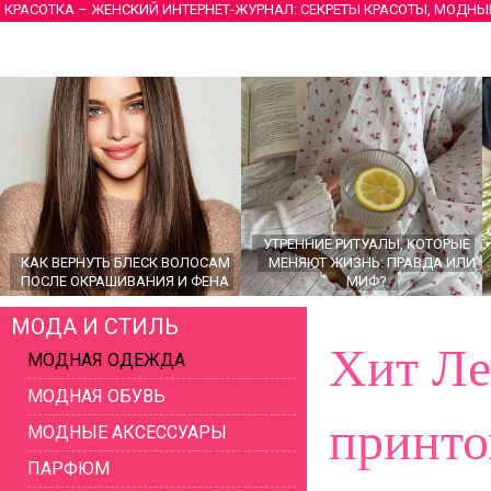
КРАСОТКА – ЖЕНСКИЙ ИНТЕРНЕТ-ЖУРНАЛ: СЕКРЕТЫ КРАСОТЫ, МОДНЫ
УТРЕННИЕ РИТУАЛЫ, КОТОРЫЕ
КАК ВЕРНУТЬ БЛЕСК ВОЛОСАМ
МЕНЯЮТ ЖИЗНЬ: ПРАВДА ИЛИ
ПОСЛЕ ОКРАШИВАНИЯ И ФЕНА
МИФ?
МОДА И СТИЛЬ
Хит Ле
МОДНАЯ ОДЕЖДА
МОДНАЯ ОБУВЬ
принт
МОДНЫЕ АКСЕССУАРЫ
ПАРФЮМ
ГЛАВНЫЕ ТРЕНДЫ ВЕРХНЕЙ