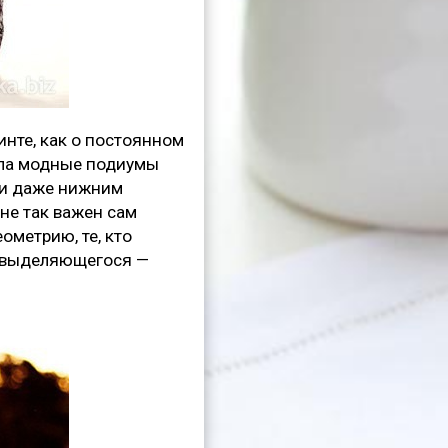
инте, как о постоянном
яла модные подиумы
и и даже нижним
не так важен сам
ометрию, те, кто
и выделяющегося —