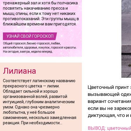
тренажерный зал и хотя бы полчасика
посвятить накачиванию пресса и
мышц спины, если к тому нет никаких
противопоказаний. Эти группы мышц в
ближайшем времени вам пригодятся.
УЗНАЙ СВОЙ ГОРОСКОП
Общий гороскоп, бизнес-гороскоп, любви,
автолюбителя, здоровья, покупок, гороскоп красоты.
На сегодня, завтра, неделю вперед.
Лилиана
Соответствует латинскому названию
прекрасного цветка — лилии.
Цветочный принт э
Обладает сильной и хорошо
вызывающей одежд
организованной волей, развитой
вариант сочетани
интуицией, глубоким аналитическим
умом. Однако она чрезмерно
если вы не зареко
любопытна, у неё большое
диктующая, что и 
самомнение, несколько замедленная
реакция. При необходимости...
ВЫВОД: цветочный 