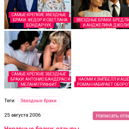
САМЫЕ КРЕПКИЕ ЗВЕЗДНЫЕ
БРАКИ. ФЕДОР И СВЕТЛАНА
ЗВЕЗДНЫЕ БРАКИ. БРЕД П
БОНДАРЧУК
И АНДЖЕЛИНА ДЖОЛИ
САМЫЕ КРЕПКИЕ ЗВЕЗДНЫЕ
БРАКИ: АНТОНИО БАНДЕРАС И
НАОМИ КЭМПБЕЛЛ И АШЕ
МЕЛАНИ ГРИФФИТ
РОМАН НАБИРАЕТ ОБОРО
Теги:
Звездные браки
25 августа 2006
Написать отз
Неравные браки: отзывы