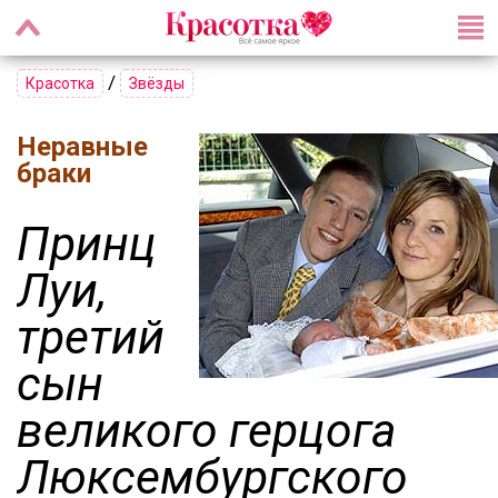
/
Красотка
Звёзды
Неравные
браки
Принц
Луи,
третий
сын
великого герцога
Люксембургского