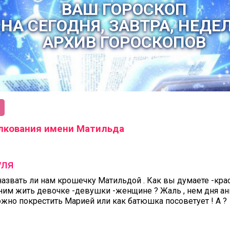
ВАШ ГОРОСКОП
НА СЕГОДНЯ, ЗАВТРА, НЕДЕ
АРХИВ ГОРОСКОПОВ
лкования имени Матильда
уля
 назвать ли нам крошечку Матильдой . Как вы думаете -кра
ним жить девочке -девушки -женщине ? Жаль , нем дня анг
можно покрестить Марией или как батюшка посоветует ! А ?