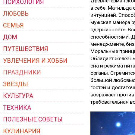
Древнегерманское
ПСИХОЛОГИЯ
ЖЕНСКОЙ ОДЕЖДЫ 2026
в себе. Матильда 
ЛЮБОВЬ
интуицией. Способ
мужская манера ру
СЕМЬЯ
сдержанность. Вс
ДОМ
способностями. До
менеджменте, бизн
ПУТЕШЕСТВИЯ
Моральные принци
Обладает железны
УВЛЕЧЕНИЯ И ХОББИ
сна и режима пита
ПРАЗДНИКИ
органы. Стремитс
большой любовью 
ЗВЁЗДЫ
гостей и достаточ
возражает против 
КУЛЬТУРА
требовательная во
ТЕХНИКА
ПОЛЕЗНЫЕ СОВЕТЫ
КУЛИНАРИЯ