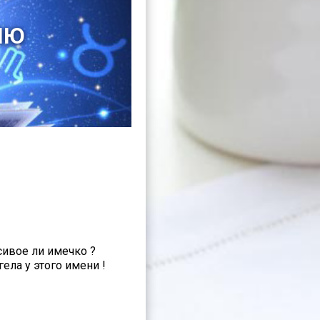
ЛЮ
сивое ли имечко ?
ела у этого имени !