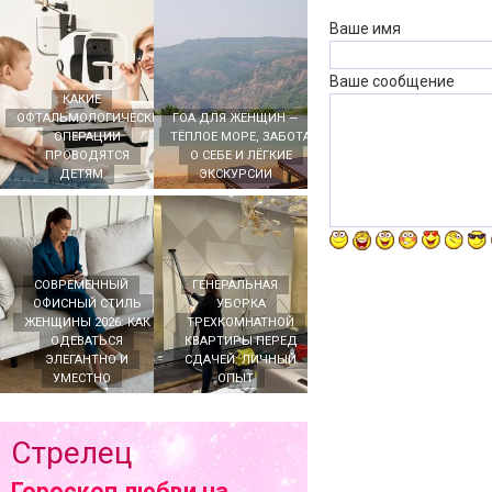
Ваше имя
Ваше сообщение
КАКИЕ
ОФТАЛЬМОЛОГИЧЕСКИЕ
ГОА ДЛЯ ЖЕНЩИН —
ОПЕРАЦИИ
ТЁПЛОЕ МОРЕ, ЗАБОТА
ПРОВОДЯТСЯ
О СЕБЕ И ЛЁГКИЕ
ДЕТЯМ
ЭКСКУРСИИ
СОВРЕМЕННЫЙ
ГЕНЕРАЛЬНАЯ
ОФИСНЫЙ СТИЛЬ
УБОРКА
ЖЕНЩИНЫ 2026: КАК
ТРЕХКОМНАТНОЙ
ОДЕВАТЬСЯ
КВАРТИРЫ ПЕРЕД
ЭЛЕГАНТНО И
СДАЧЕЙ: ЛИЧНЫЙ
УМЕСТНО
ОПЫТ
Стрелец
Гороскоп любви на