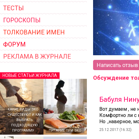
ТЕСТЫ
ГОРОСКОПЫ
ТОЛКОВАНИЕ ИМЕН
ФОРУМ
РЕКЛАМА В ЖУРНАЛЕ
Написать отзыв
НОВЫЕ СТАТЬИ ЖУРНАЛА
Обсуждение то
Бабуля Нин
Вот думаем , не
КАКИЕ ВИДЫ ЭКО
Комфортно ли с 
СУЩЕСТВУЮТ И КАК
ВЫБРАТЬ
Но .,наверное, 
ПОДХОДЯЩУЮ
25.12.2017 (16:32)
ПРОГРАММУ
ПИТАНИЕ ПРИ ЭКО