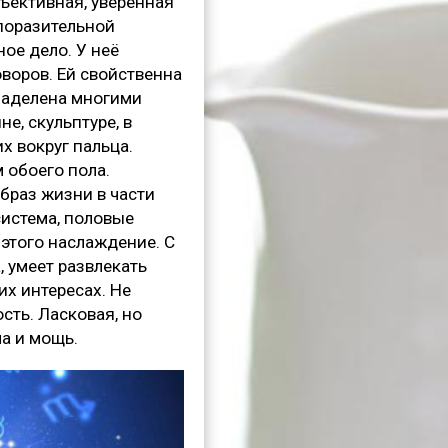
ъективная, уверенная
 поразительной
ое дело. У неё
оворов. Ей свойственна
наделена многими
е, скульптуре, в
х вокруг пальца.
 обоего пола.
раз жизни в части
система, половые
этого наслаждение. С
 умеет развлекать
их интересах. Не
сть. Ласковая, но
ла и мощь.