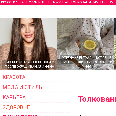
КРАСОТКА – ЖЕНСКИЙ ИНТЕРНЕТ-ЖУРНАЛ: ТОЛКОВАНИЕ ИМЁН, СОВМ
УТРЕННИЕ РИТУАЛЫ, КОТОРЫЕ
КАК ВЕРНУТЬ БЛЕСК ВОЛОСАМ
МЕНЯЮТ ЖИЗНЬ: ПРАВДА ИЛИ
ПОСЛЕ ОКРАШИВАНИЯ И ФЕНА
МИФ?
КРАСОТА
МОДА И СТИЛЬ
Толкован
КАРЬЕРА
ЗДОРОВЬЕ
ГЛАВНЫЕ ТРЕНДЫ ВЕРХНЕЙ