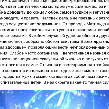
 имя, означает «опасная красота». Уравновешенная, об
обладает синтетическим складом ума, сильной волей и
на доводить до конца любое, самое трудное и запутанн
ководить и править. Человек дела, а не праздных разг
егда осуществляет задуманное. От природы Матильда 
стигает профессионального успеха в живописи, дизайн
есе, рекламе. В любом случае ей удается обвести други
пы меняет сообразно обстоятельствам. Верна друзьям
м здоровьем, позволяющим вести неупорядоченный об
ния. Слабое место организма — вегетативная нервная 
я жить полноценной сексуальной жизнью и получать от 
относится к семье. Отличная и гостеприимная хозяйка,
но корректно использовать выгодные знакомства в сво
лидерства мужа в семье, оставляя за собой независимо
спитательница детей. В ней скрыта какая-то тайная си