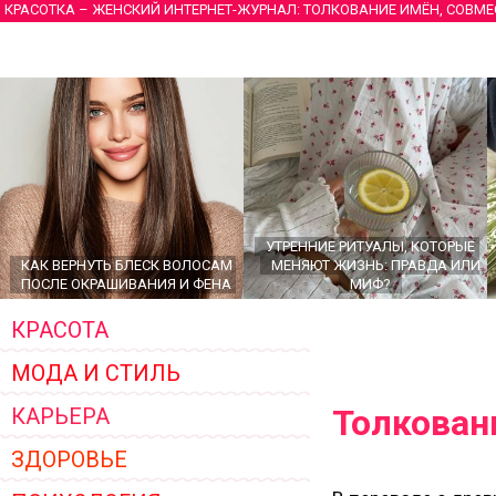
КРАСОТКА – ЖЕНСКИЙ ИНТЕРНЕТ-ЖУРНАЛ: ТОЛКОВАНИЕ ИМЁН, СОВМ
УТРЕННИЕ РИТУАЛЫ, КОТОРЫЕ
КАК ВЕРНУТЬ БЛЕСК ВОЛОСАМ
МЕНЯЮТ ЖИЗНЬ: ПРАВДА ИЛИ
ПОСЛЕ ОКРАШИВАНИЯ И ФЕНА
МИФ?
КРАСОТА
МОДА И СТИЛЬ
Толкован
КАРЬЕРА
ЗДОРОВЬЕ
ГЛАВНЫЕ ТРЕНДЫ ВЕРХНЕЙ