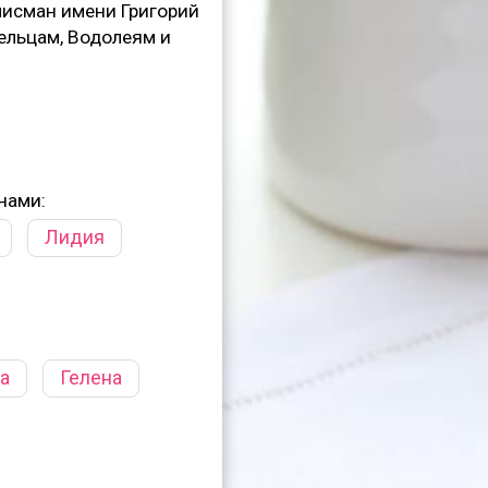
лисман имени Григорий
ельцам, Водолеям и
нами:
Лидия
а
Гелена