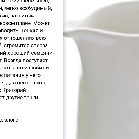
Григорий щепетилен,
й, легко возбудимый,
ами, развитым
первом плане. Может
водить. Тонкая и
ых отношениях всю
й, стремится сперва
рий хороший семьянин,
. Всегда поступает
ного. Детей любит и
оспитания у него
. Для него важно,
. Григорий
ет другие точки
, злого,