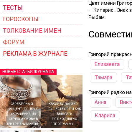
Цвет имени Григо
ТЕСТЫ
— Кипарис . Знак
Рыбам.
ГОРОСКОПЫ
ТОЛКОВАНИЕ ИМЕН
Совмести
ФОРУМ
РЕКЛАМА В ЖУРНАЛЕ
Григорий прекрас
Елизавета
НОВЫЕ СТАТЬИ ЖУРНАЛА
Тамара
Та
Григорий редко н
Анна
Викт
СЕРЕБРЯНЫЙ
КАКИЕ ВИДЫ ЭКО
АКЦЕНТ: ПОЧЕМУ
СУЩЕСТВУЮТ И КАК
УКРАШЕНИЯ ИЗ
ВЫБРАТЬ
Клариса
СЕРЕБРА СНОВА В
ПОДХОДЯЩУЮ
ЦЕНТРЕ ВНИМАНИЯ
ПРОГРАММУ