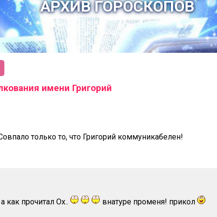
АРХИВ ГОРОСКОПОВ
кования имени Григорий
 Совпало только то, что Григорий коммуникабелен!
 а как прочитал Ox..
внатуре променя! прикол