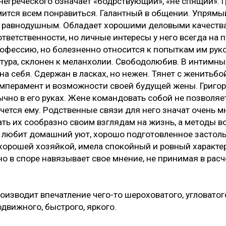
негреческого означает «бодрствующий», «не спящий». 
мится всем понравиться. Галантный в общении. Упрямы
я равнодушным. Обладает хорошими деловыми качеств
ответственности, но личные интересы у него всегда на 
офессию, но болезненно относится к попыткам им руко
атура, склонен к меланхолии. Свободолюбив. В интимн
на себя. Сдержан в ласках, но нежен. Тянет с женитьбо
емперамент и возможности своей будущей жены. Григо
чно в его руках. Жене командовать собой не позволяет
очется ему. Родственные связи для него значат очень м
ть их сообразно своим взглядам на жизнь, а методы в
й любит домашний уют, хорошо подготовленное застолье
хорошей хозяйкой, имела спокойный и ровный характер
о в споре навязывает свое мнение, не принимая в расч
оизводит впечатление чего-то шероховатого, угловатого
движного, быстрого, яркого.