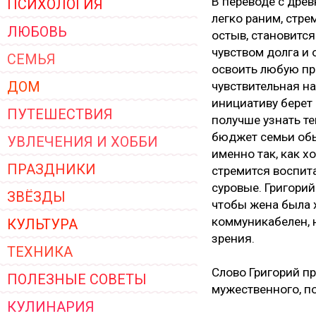
В переводе с древ
ПСИХОЛОГИЯ
ЖЕНСКОЙ ОДЕЖДЫ 2026
легко раним, стре
ЛЮБОВЬ
остыв, становитс
чувством долга и 
СЕМЬЯ
освоить любую пр
ДОМ
чувствительная н
инициативу берет 
ПУТЕШЕСТВИЯ
получше узнать т
бюджет семьи обы
УВЛЕЧЕНИЯ И ХОББИ
именно так, как х
ПРАЗДНИКИ
стремится воспита
суровые. Григори
ЗВЁЗДЫ
чтобы жена была 
коммуникабелен, н
КУЛЬТУРА
зрения.
ТЕХНИКА
Слово Григорий пр
ПОЛЕЗНЫЕ СОВЕТЫ
мужественного, по
КУЛИНАРИЯ