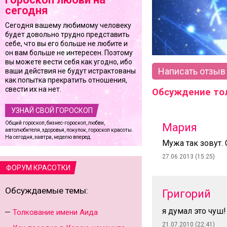
сегодня
Сегодня вашему любимому человеку
будет довольно трудно представить
себе, что вы его больше не любите и
он вам больше не интересен. Поэтому
вы можете вести себя как угодно, ибо
Написать отзыв
ваши действия не будут истрактованы
как попытка прекратить отношения,
свести их на нет.
Обсуждение тол
УЗНАЙ СВОЙ ГОРОСКОП
Общий гороскоп, бизнес-гороскоп, любви,
Мария
автолюбителя, здоровья, покупок, гороскоп красоты.
На сегодня, завтра, неделю вперед.
Мужа так зовут.
27.06.2013 (15:25)
ФОРУМ КРАСОТКИ
Обсуждаемые темы:
Григорий
я думал это чуш!
Толкование имени Аида
21.07.2010 (22:41)