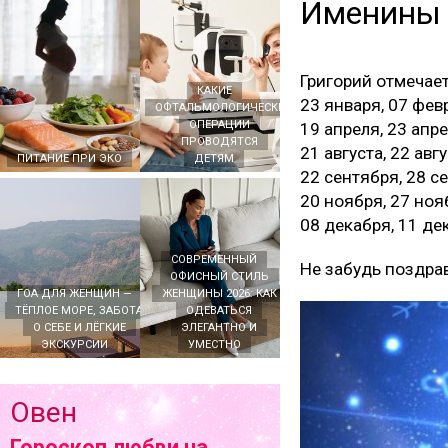
Именины
Григорий отмечае
КАКИЕ
23 января, 07 февр
ОФТАЛЬМОЛОГИЧЕСКИЕ
ОПЕРАЦИИ
19 апреля, 23 апре
ПРОВОДЯТСЯ
21 августа, 22 авг
ПИТАНИЕ ПРИ ЭКО
ДЕТЯМ
22 сентября, 28 се
20 ноября, 27 нояб
08 декабря, 11 де
СОВРЕМЕННЫЙ
Не забудь поздра
ОФИСНЫЙ СТИЛЬ
ГОА ДЛЯ ЖЕНЩИН —
ЖЕНЩИНЫ 2026: КАК
ТЁПЛОЕ МОРЕ, ЗАБОТА
ОДЕВАТЬСЯ
О СЕБЕ И ЛЁГКИЕ
ЭЛЕГАНТНО И
ЭКСКУРСИИ
УМЕСТНО
Овен
Гороскоп любви на