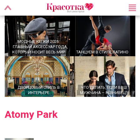
МОДНЫЕ КЕПКИ 2026:
ГЛАВНЫЙ АКСЕССУАР ГОДА,
КОТОРЫЙ НОСИТ ВЕСЬ МИР
ТАНЦУЕМ В СТИЛЕ ЛАТИНО
ДВОРЦОВЫЙ СТИЛЬ В
ЧТО ДЕЛАТЬ, ЕСЛИ ВАШ
ИНТЕРЬЕРЕ
МУЖЧИНА – РЕВНИВЕЦ?
Atomy Park
УТРЕННИЕ РИТУАЛЫ,
OFFICECORE 2023/2024:
КОТОРЫЕ МЕНЯЮТ ЖИЗНЬ:
ОФИСНЫЙ СТИЛЬ
ПРАВДА ИЛИ МИФ?