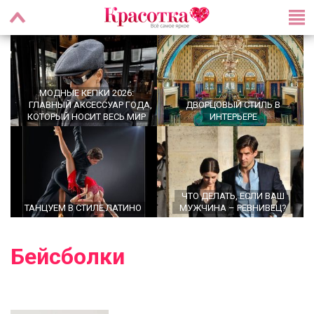
МОДНЫЕ КЕПКИ 2026:
ГЛАВНЫЙ АКСЕССУАР ГОДА,
ДВОРЦОВЫЙ СТИЛЬ В
КОТОРЫЙ НОСИТ ВЕСЬ МИР
ИНТЕРЬЕРЕ
ЧТО ДЕЛАТЬ, ЕСЛИ ВАШ
ТАНЦУЕМ В СТИЛЕ ЛАТИНО
МУЖЧИНА – РЕВНИВЕЦ?
Бейсболки
OFFICECORE 2023/2024:
ОФИСНЫЙ СТИЛЬ
БАЛЕТКИ ВЕСНА–ЛЕТО 2026