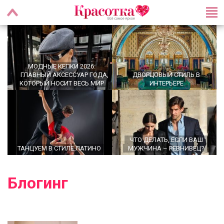
МОДНЫЕ КЕПКИ 2026:
ГЛАВНЫЙ АКСЕССУАР ГОДА,
ДВОРЦОВЫЙ СТИЛЬ В
КОТОРЫЙ НОСИТ ВЕСЬ МИР
ИНТЕРЬЕРЕ
ЧТО ДЕЛАТЬ, ЕСЛИ ВАШ
ТАНЦУЕМ В СТИЛЕ ЛАТИНО
МУЖЧИНА – РЕВНИВЕЦ?
Блогинг
УТРЕННИЕ РИТУАЛЫ,
OFFICECORE 2023/2024:
КОТОРЫЕ МЕНЯЮТ ЖИЗНЬ:
ОФИСНЫЙ СТИЛЬ
ПРАВДА ИЛИ МИФ?