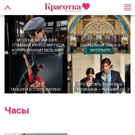
МОДНЫЕ КЕПКИ 2026:
ГЛАВНЫЙ АКСЕССУАР ГОДА,
ДВОРЦОВЫЙ СТИЛЬ В
КОТОРЫЙ НОСИТ ВЕСЬ МИР
ИНТЕРЬЕРЕ
ЧТО ДЕЛАТЬ, ЕСЛИ ВАШ
ТАНЦУЕМ В СТИЛЕ ЛАТИНО
МУЖЧИНА – РЕВНИВЕЦ?
Часы
УТРЕННИЕ РИТУАЛЫ,
OFFICECORE 2023/2024:
КОТОРЫЕ МЕНЯЮТ ЖИЗНЬ:
ОФИСНЫЙ СТИЛЬ
ПРАВДА ИЛИ МИФ?