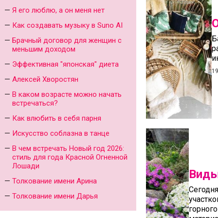
Я его люблю, а он меня нет
О
Как создавать музыку в Suno AI
Б
Брачный договор для женщин с
р
меньшим доходом
ин
Эффективная "японская" диета
19
Алексей Хворостян
В каком возрасте можно начать
встречаться?
Как влюбить в себя парня
Искусство соблазна в танце
В чем встречать Новый год 2026:
стиль для года Красной Огненной
Лошади
Виды
Толкование имени Арина
Сегодн
Толкование имени Дарья
участко
горного