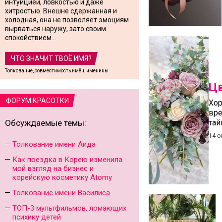
интуицией, ловкостью и даже
хитростью. Внешне сдержанная и
холодная, она не позволяет эмоциям
вырваться наружу, зато своим
спокойствием...
ЧТО ЗНАЧИТ ТВОЁ ИМЯ?
Толкование, совместимость имён, именины
Цв
ФОРУМ КРАСОТКИ
Хор
вре
Обсуждаемые темы:
тай
14 о
Толкование имени Аида
Как поездка в Корею изменила
мой взгляд на бизнес и
корейскую косметику Atomy
Толкование имени Василиса
ТОП-3 мультфильмов, ломающих
психику детей