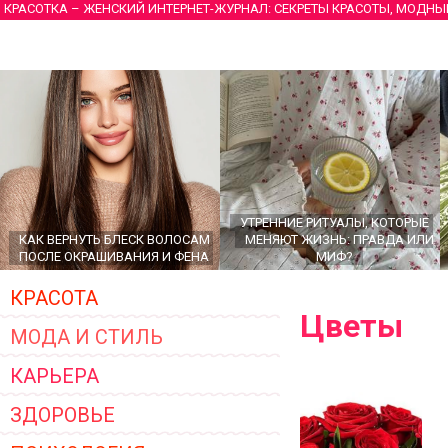
КРАСОТКА – ЖЕНСКИЙ ИНТЕРНЕТ-ЖУРНАЛ: СЕКРЕТЫ КРАСОТЫ, МОДНЫ
УТРЕННИЕ РИТУАЛЫ, КОТОРЫЕ
КАК ВЕРНУТЬ БЛЕСК ВОЛОСАМ
МЕНЯЮТ ЖИЗНЬ: ПРАВДА ИЛИ
ПОСЛЕ ОКРАШИВАНИЯ И ФЕНА
МИФ?
КРАСОТА
Цветы
МОДА И СТИЛЬ
КАРЬЕРА
ЗДОРОВЬЕ
ГЛАВНЫЕ ТРЕНДЫ ВЕРХНЕЙ