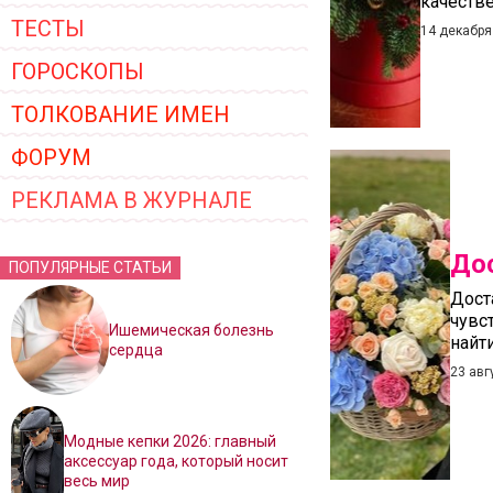
качеств
ТЕСТЫ
14 декабря
ГОРОСКОПЫ
ТОЛКОВАНИЕ ИМЕН
ФОРУМ
РЕКЛАМА В ЖУРНАЛЕ
Дос
ПОПУЛЯРНЫЕ СТАТЬИ
Дост
чувс
Ишемическая болезнь
найт
сердца
23 авг
Модные кепки 2026: главный
аксессуар года, который носит
весь мир