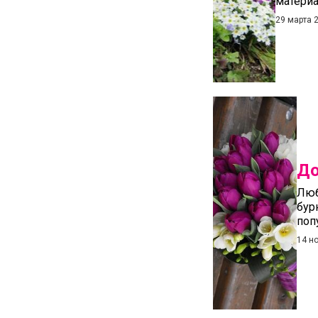
материа
29 марта 
До
Люб
бур
поп
14 н