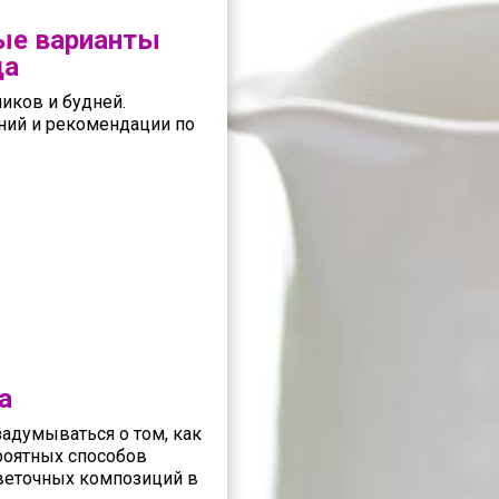
ые варианты
да
иков и будней.
ений и рекомендации по
а
задумываться о том, как
роятных способов
цветочных композиций в