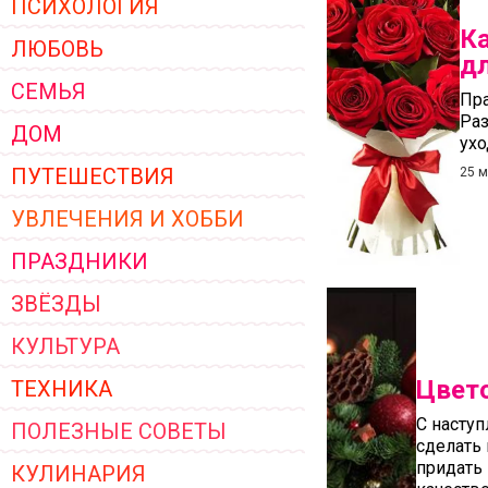
ПСИХОЛОГИЯ
ЖЕНСКОЙ ОДЕЖДЫ 2026
К
ЛЮБОВЬ
дл
СЕМЬЯ
Пра
Раз
ДОМ
ухо
ПУТЕШЕСТВИЯ
25 м
УВЛЕЧЕНИЯ И ХОББИ
ПРАЗДНИКИ
ЗВЁЗДЫ
КУЛЬТУРА
Цвето
ТЕХНИКА
С наступ
ПОЛЕЗНЫЕ СОВЕТЫ
сделать
придать
КУЛИНАРИЯ