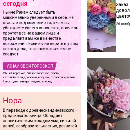
сегодня
Заказ 
довол
Нынче Ракам следует быть
цвето
максимально уверенными в себе. Не
ставьте под сомнение то, в чем вы
26 нояб
убеждаете своего оппонента, иначе он
прочтет все на вашем лице и
предъявит вам же в качестве
возражения. Если вы не верите в успех
некого дела, то и заниматься им не
следует.
УЗНАЙ СВОЙ ГОРОСКОП
Общий гороскоп, бизнес-гороскоп, любви,
автолюбителя, здоровья, покупок, гороскоп красоты.
На сегодня, завтра, неделю вперед.
Нора
В переводе с древнескандинавского —
предсказательница. Обладает
аналитическим складом ума, сильной
волей, сообразительностью, развитой