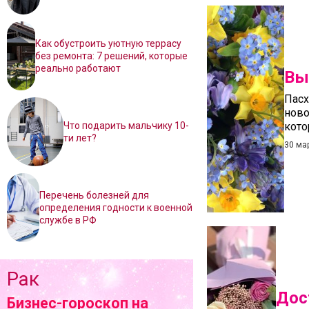
Как обустроить уютную террасу
без ремонта: 7 решений, которые
реально работают
Вы
Пасх
ново
Что подарить мальчику 10-
кото
ти лет?
30 ма
Перечень болезней для
определения годности к военной
службе в РФ
Рак
Дос
Бизнес-гороскоп на