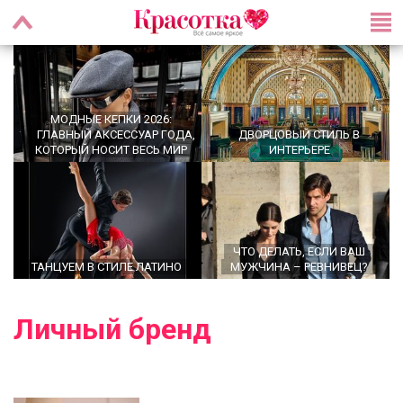
МОДНЫЕ КЕПКИ 2026:
ГЛАВНЫЙ АКСЕССУАР ГОДА,
ДВОРЦОВЫЙ СТИЛЬ В
КОТОРЫЙ НОСИТ ВЕСЬ МИР
ИНТЕРЬЕРЕ
ЧТО ДЕЛАТЬ, ЕСЛИ ВАШ
ТАНЦУЕМ В СТИЛЕ ЛАТИНО
МУЖЧИНА – РЕВНИВЕЦ?
Личный бренд
OFFICECORE 2023/2024:
МОДНЫЕ СТРИЖКИ НА
ОФИСНЫЙ СТИЛЬ
СРЕДНИЕ ВОЛОСЫ 2024 ГОДА