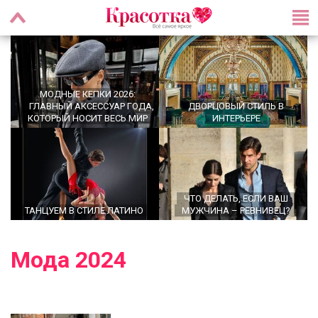
МОДНЫЕ КЕПКИ 2026:
ГЛАВНЫЙ АКСЕССУАР ГОДА,
ДВОРЦОВЫЙ СТИЛЬ В
КОТОРЫЙ НОСИТ ВЕСЬ МИР
ИНТЕРЬЕРЕ
ЧТО ДЕЛАТЬ, ЕСЛИ ВАШ
ТАНЦУЕМ В СТИЛЕ ЛАТИНО
МУЖЧИНА – РЕВНИВЕЦ?
Мода 2024
OFFICECORE 2023/2024:
ОФИСНЫЙ СТИЛЬ
БРОШЬ ВОЗВРАЩАЕТСЯ