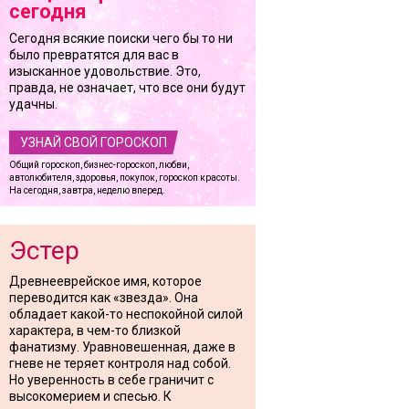
сегодня
Сегодня всякие поиски чего бы то ни
было превратятся для вас в
изысканное удовольствие. Это,
правда, не означает, что все они будут
удачны.
УЗНАЙ СВОЙ ГОРОСКОП
Общий гороскоп, бизнес-гороскоп, любви,
автолюбителя, здоровья, покупок, гороскоп красоты.
На сегодня, завтра, неделю вперед.
Эстер
Древнееврейское имя, которое
переводится как «звезда». Она
обладает какой-то неспокойной силой
характера, в чем-то близкой
фанатизму. Уравновешенная, даже в
гневе не теряет контроля над собой.
Но уверенность в себе граничит с
высокомерием и спесью. К