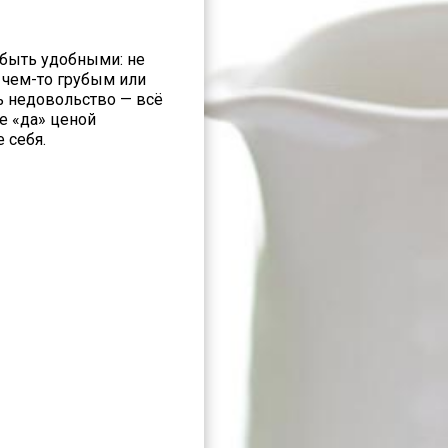
т быть удобными: не
я чем-то грубым или
ть недовольство — всё
ое «да» ценой
 себя.