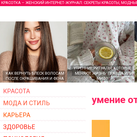
КРАСОТКА – ЖЕНСКИЙ ИНТЕРНЕТ-ЖУРНАЛ: СЕКРЕТЫ КРАСОТЫ, МОДНЫ
УТРЕННИЕ РИТУАЛЫ, КОТОРЫЕ
КАК ВЕРНУТЬ БЛЕСК ВОЛОСАМ
МЕНЯЮТ ЖИЗНЬ: ПРАВДА ИЛИ
ПОСЛЕ ОКРАШИВАНИЯ И ФЕНА
МИФ?
КРАСОТА
умение о
МОДА И СТИЛЬ
КАРЬЕРА
ЗДОРОВЬЕ
ГЛАВНЫЕ ТРЕНДЫ ВЕРХНЕЙ