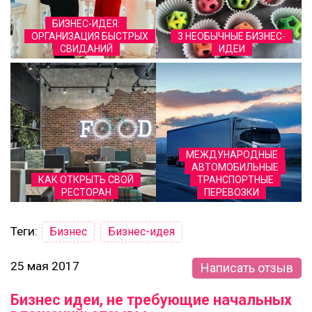
БИЗНЕС-ИДЕЯ:
ОРГАНИЗАЦИЯ БЫСТРЫХ
3 НЕОБЫЧНЫЕ БИЗНЕС-
СВИДАНИЙ
ИДЕИ
МЕЖДУНАРОДНЫЕ
АВТОМОБИЛЬНЫЕ
КАК ОТКРЫТЬ СВОЙ
ТРАНСПОРТНЫЕ
РЕСТОРАН
ПЕРЕВОЗКИ
Теги:
Бизнес
Бизнес-идея
25 мая 2017
Написать отзыв
Бизнес идеи, не требующие начальных