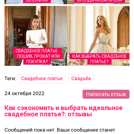
ШЛЕЙФОМ
БРЕНДА RICCA SPOSA
СВАДЕБНОЕ ПЛАТЬЕ:
ПОШИВ, ПРОКАТ ИЛИ
КАК ВЫБРАТЬ СВАДЕБНОЕ
ПОКУПКА?
ПЛАТЬЕ?
Теги:
Свадебное платье
Свадьба
24 октября 2022
Написать отзыв
Как сэкономить и выбрать идеальное
свадебное платье?: отзывы
Сообщений пока нет. Ваше сообщение станет