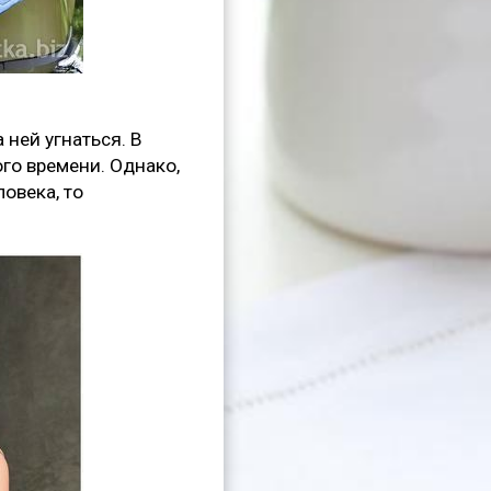
 ней угнаться. В
ого времени. Однако,
овека, то