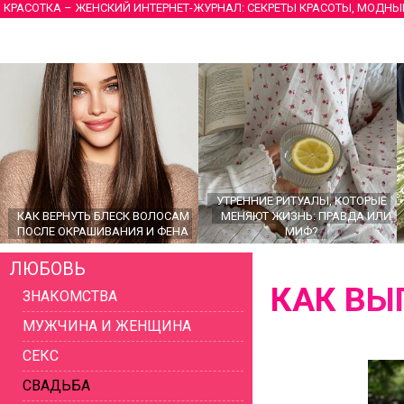
КРАСОТКА – ЖЕНСКИЙ ИНТЕРНЕТ-ЖУРНАЛ: СЕКРЕТЫ КРАСОТЫ, МОДНЫ
УТРЕННИЕ РИТУАЛЫ, КОТОРЫЕ
КАК ВЕРНУТЬ БЛЕСК ВОЛОСАМ
МЕНЯЮТ ЖИЗНЬ: ПРАВДА ИЛИ
ПОСЛЕ ОКРАШИВАНИЯ И ФЕНА
МИФ?
ЛЮБОВЬ
КАК ВЫ
ЗНАКОМСТВА
МУЖЧИНА И ЖЕНЩИНА
СЕКС
СВАДЬБА
ГЛАВНЫЕ ТРЕНДЫ ВЕРХНЕЙ