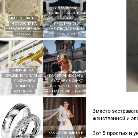
ИДЕАЛЬНЫЙ
БАНКЕТНЫЙ ЗАЛ: КАК
КАК СДЕЛАТЬ
ВЫБРАТЬ
ФОТОЗОНУ НА
ПРОСТРАНСТВО
СВАДЬБУ СВОИМИ
МЕЧТЫ ДЛЯ ВАШЕЙ
РУКАМИ
СВАДЬБЫ
ХИМЧИСТКА
СВАДЕБНОГО ПЛАТЬЯ -
КАК ОРГАНИЗОВАТЬ
СОХРАНЯЕМ
СВАДЬБУ В САНКТ-
МОМЕНТЫ
ПЕТЕРБУРГЕ, ЕСЛИ ВЫ
РАДОСТИ!
ТАМ НЕ ЖИВЕТЕ?
Вместо экстравага
женственной и эл
Вот 5 простых и у
КАК СЭКОНОМИТЬ И