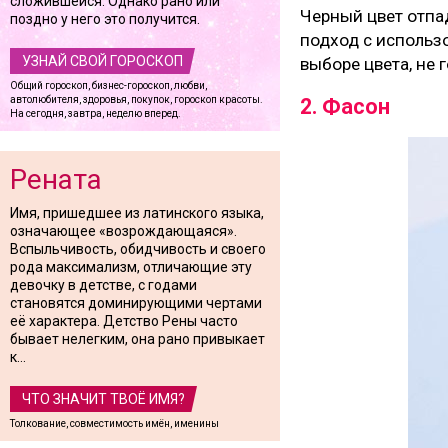
сложившейся. Однако рано или
Черный цвет отпад
поздно у него это получится.
подход с использо
УЗНАЙ СВОЙ ГОРОСКОП
выборе цвета, не 
Общий гороскоп, бизнес-гороскоп, любви,
автолюбителя, здоровья, покупок, гороскоп красоты.
2. Фасон
На сегодня, завтра, неделю вперед.
Рената
Имя, пришедшее из латинского языка,
означающее «возрождающаяся».
Вспыльчивость, обидчивость и своего
рода максимализм, отличающие эту
девочку в детстве, с годами
становятся доминирующими чертами
её характера. Детство Рены часто
бывает нелегким, она рано привыкает
к...
ЧТО ЗНАЧИТ ТВОЁ ИМЯ?
Толкование, совместимость имён, именины