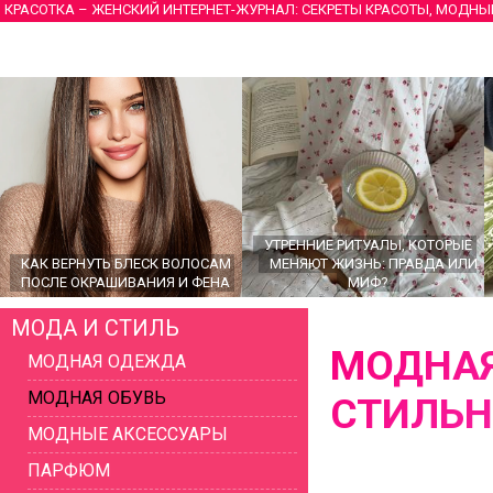
КРАСОТКА – ЖЕНСКИЙ ИНТЕРНЕТ-ЖУРНАЛ: СЕКРЕТЫ КРАСОТЫ, МОДНЫ
УТРЕННИЕ РИТУАЛЫ, КОТОРЫЕ
КАК ВЕРНУТЬ БЛЕСК ВОЛОСАМ
МЕНЯЮТ ЖИЗНЬ: ПРАВДА ИЛИ
ПОСЛЕ ОКРАШИВАНИЯ И ФЕНА
МИФ?
МОДА И СТИЛЬ
МОДНАЯ
МОДНАЯ ОДЕЖДА
МОДНАЯ ОБУВЬ
СТИЛЬН
МОДНЫЕ АКСЕССУАРЫ
ПАРФЮМ
ГЛАВНЫЕ ТРЕНДЫ ВЕРХНЕЙ