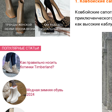
1. Ковбойские са
Ковбойские сапоги
приключенческого
как высокие кабл
ТРЕНДЫ ЖЕНСКОЙ
КАК ВЫБРАТЬ
ОБУВИ СЕЗОНА ВЕСНА
ИДЕАЛЬНЫЕ ТУФЛИ
2025
НА НОВЫЙ ГОД
ПОПУЛЯРНЫЕ СТАТЬИ
Как правильно носить
ботинки Timberland?
Модная зимняя обувь
2024