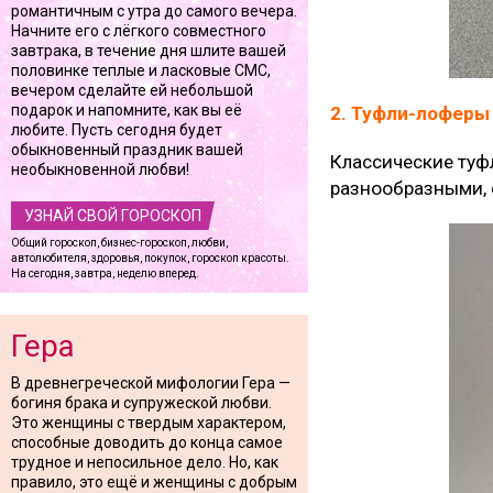
романтичным с утра до самого вечера.
Начните его с лёгкого совместного
завтрака, в течение дня шлите вашей
половинке теплые и ласковые СМС,
вечером сделайте ей небольшой
подарок и напомните, как вы её
2. Туфли-лоферы
любите. Пусть сегодня будет
обыкновенный праздник вашей
Классические туф
необыкновенной любви!
разнообразными, 
УЗНАЙ СВОЙ ГОРОСКОП
Общий гороскоп, бизнес-гороскоп, любви,
автолюбителя, здоровья, покупок, гороскоп красоты.
На сегодня, завтра, неделю вперед.
Гера
В древнегреческой мифологии Гера —
богиня брака и супружеской любви.
Это женщины с твердым характером,
способные доводить до конца самое
трудное и непосильное дело. Но, как
правило, это ещё и женщины с добрым