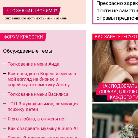
Прекрасно заре
почти не заметн
ЧТО ЗНАЧИТ ТВОЁ ИМЯ?
оправы предпочи
Толкование, совместимость имён, именины
легкие.
ВАС ЗАИНТЕРЕСУЮТ
ФОРУМ КРАСОТКИ
Обсуждаемые темы:
Толкование имени Аида
Как поездка в Корею изменила
мой взгляд на бизнес и
корейскую косметику Atomy
КАК ПОДОБРАТЬ
ОПРАВУ ДЛЯ ОЧКО
Толкование имени Василиса
КАЖДОГО ТИ
ТОП-3 мультфильмов, ломающих
психику детей
Я его люблю, а он меня нет
Как создавать музыку в Suno AI