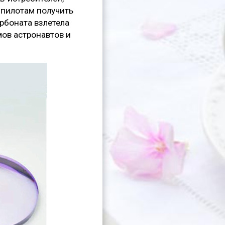
 пилотам получить
рбоната взлетела
мов астронавтов и