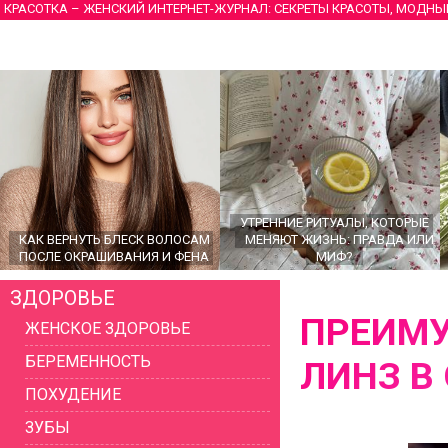
КРАСОТКА – ЖЕНСКИЙ ИНТЕРНЕТ-ЖУРНАЛ: СЕКРЕТЫ КРАСОТЫ, МОДНЫ
УТРЕННИЕ РИТУАЛЫ, КОТОРЫЕ
КАК ВЕРНУТЬ БЛЕСК ВОЛОСАМ
МЕНЯЮТ ЖИЗНЬ: ПРАВДА ИЛИ
ПОСЛЕ ОКРАШИВАНИЯ И ФЕНА
МИФ?
ЗДОРОВЬЕ
ПРЕИМ
ЖЕНСКОЕ ЗДОРОВЬЕ
БЕРЕМЕННОСТЬ
ЛИНЗ В
ПОХУДЕНИЕ
ЗУБЫ
ГЛАВНЫЕ ТРЕНДЫ ВЕРХНЕЙ