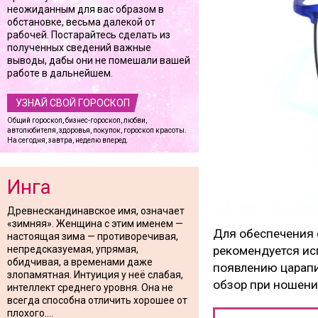
неожиданным для вас образом в
обстановке, весьма далекой от
рабочей. Постарайтесь сделать из
полученных сведений важные
выводы, дабы они не помешали вашей
работе в дальнейшем.
УЗНАЙ СВОЙ ГОРОСКОП
Общий гороскоп, бизнес-гороскоп, любви,
автолюбителя, здоровья, покупок, гороскоп красоты.
На сегодня, завтра, неделю вперед.
Инга
Древнескандинавское имя, означает
«зимняя». Женщина с этим именем —
Для обеспечения 
настоящая зима — противоречивая,
непредсказуемая, упрямая,
рекомендуется ис
обидчивая, а временами даже
появлению царапин
злопамятная. Интуиция у неё слабая,
обзор при ношени
интеллект среднего уровня. Она не
всегда способна отличить хорошее от
плохого....