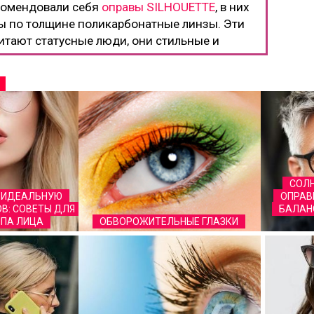
комендовали себя
оправы SILHOUETTE
, в них
ы по толщине поликарбонатные линзы. Эти
тают статусные люди, они стильные и
СОЛ
 ИДЕАЛЬНУЮ
ОПРАВЫ
В: СОВЕТЫ ДЛЯ
БАЛАН
ПА ЛИЦА
ОБВОРОЖИТЕЛЬНЫЕ ГЛАЗКИ