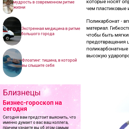
которые носят оп
мудрость в современном ритме
жизни
чем пластиковые 
Поликарбонат - в
материал. Гибкост
Экстренная медицина в ритме
большого города
чтобы быть мягки
предотвращения ц
поликарбонатные л
высокую ударопро
Флоатинг: тишина, в которой
вы слышите себя
Близнецы
Бизнес-гороскоп на
сегодня
Сегодня вам предстоит выяснить, что
именно думает о вас ваш коллега,
причем узнаете вы об этом самым