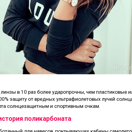
линзы в 10 раз более ударопрочны, чем пластиковые и
0% защиту от вредных ультрафиолетовых лучей солнца.
та солнцезащитным и спортивным очкам.
история поликарбоната
ботанный для навесов, покрывающих кабины самолето