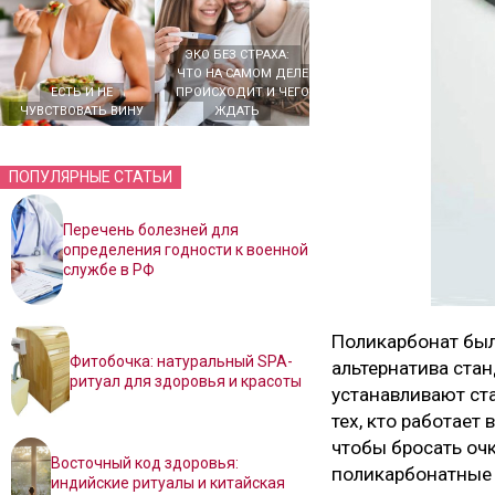
ЭКО БЕЗ СТРАХА:
ЧТО НА САМОМ ДЕЛЕ
ЕСТЬ И НЕ
ПРОИСХОДИТ И ЧЕГО
ЧУВСТВОВАТЬ ВИНУ
ЖДАТЬ
ПОПУЛЯРНЫЕ СТАТЬИ
Перечень болезней для
определения годности к военной
службе в РФ
Поликарбонат был
Фитобочка: натуральный SPA-
альтернатива ста
ритуал для здоровья и красоты
устанавливают ст
тех, кто работает
чтобы бросать очк
Восточный код здоровья:
поликарбонатные 
индийские ритуалы и китайская