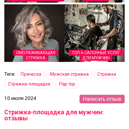
ОМОЛАЖИВАЮЩАЯ
ТОП-6 САЛОННЫХ УСЛУГ
СТРИЖКА
ДЛЯ МУЖЧИН
Теги:
Прическа
Мужская стрижка
Стрижка
Стрижка-площадка
Flap top
10 июля 2024
Написать отзыв
Стрижка-площадка для мужчин:
отзывы