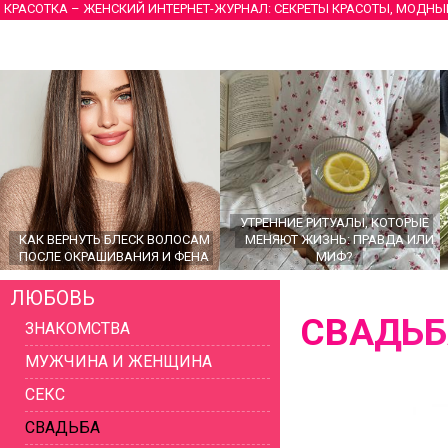
КРАСОТКА – ЖЕНСКИЙ ИНТЕРНЕТ-ЖУРНАЛ: СЕКРЕТЫ КРАСОТЫ, МОДНЫ
УТРЕННИЕ РИТУАЛЫ, КОТОРЫЕ
КАК ВЕРНУТЬ БЛЕСК ВОЛОСАМ
МЕНЯЮТ ЖИЗНЬ: ПРАВДА ИЛИ
ПОСЛЕ ОКРАШИВАНИЯ И ФЕНА
МИФ?
ЛЮБОВЬ
СВАДЬБ
ЗНАКОМСТВА
МУЖЧИНА И ЖЕНЩИНА
СЕКС
СВАДЬБА
ГЛАВНЫЕ ТРЕНДЫ ВЕРХНЕЙ