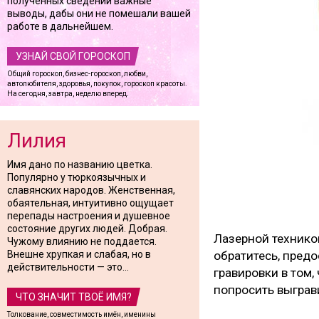
полученных сведений важные
выводы, дабы они не помешали вашей
работе в дальнейшем.
УЗНАЙ СВОЙ ГОРОСКОП
Общий гороскоп, бизнес-гороскоп, любви,
автолюбителя, здоровья, покупок, гороскоп красоты.
На сегодня, завтра, неделю вперед.
Лилия
Имя дано по названию цветка.
Популярно у тюркоязычных и
славянских народов. Женственная,
обаятельная, интуитивно ощущает
перепады настроения и душевное
состояние других людей. Добрая.
Лазерной технико
Чужому влиянию не поддается.
Внешне хрупкая и слабая, но в
обратитесь, пред
действительности — это...
гравировки в том,
попросить выграв
ЧТО ЗНАЧИТ ТВОЁ ИМЯ?
Толкование, совместимость имён, именины