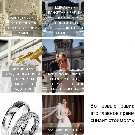
ИДЕАЛЬНЫЙ
БАНКЕТНЫЙ ЗАЛ: КАК
КАК СДЕЛАТЬ
ВЫБРАТЬ
ФОТОЗОНУ НА
ПРОСТРАНСТВО
СВАДЬБУ СВОИМИ
МЕЧТЫ ДЛЯ ВАШЕЙ
РУКАМИ
СВАДЬБЫ
ХИМЧИСТКА
СВАДЕБНОГО ПЛАТЬЯ -
КАК ОРГАНИЗОВАТЬ
СОХРАНЯЕМ
СВАДЬБУ В САНКТ-
МОМЕНТЫ
ПЕТЕРБУРГЕ, ЕСЛИ ВЫ
РАДОСТИ!
ТАМ НЕ ЖИВЕТЕ?
Во-первых, грави
это главное преим
снизит стоимость 
КАК СЭКОНОМИТЬ И