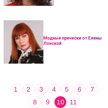
Модные прически от Елены
Лонской
1
2
3
4
5
6
7
8
9
10
11