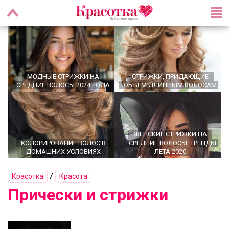
МОДНЫЕ СТРИЖКИ НА
СТРИЖКИ, ПРИДАЮЩИЕ
СРЕДНИЕ ВОЛОСЫ 2024 ГОДА
ОБЪЕМ ДЛИННЫМ ВОЛОСАМ
ЖЕНСКИЕ СТРИЖКИ НА
КОЛОРИРОВАНИЕ ВОЛОС В
СРЕДНИЕ ВОЛОСЫ: ТРЕНДЫ
ДОМАШНИХ УСЛОВИЯХ
ЛЕТА 2020
/
Красотка
Красота
Прически и стрижки
ПОКУПКА НАТУРАЛЬНЫХ
ВЫБОР ПРИЧЁСКИ НА 1
ВОЛОС ДЛЯ НАРАЩИВАНИЯ:
СЕНТЯБРЯ
ЧТО НУЖНО ЗНАТЬ?