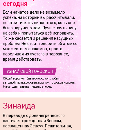
сегодня
Если начатое дело не возымело
успеха, на который вы рассчитывали,
не стоит искать виноватого, коль оно
было поручено вам. Лучше взять вину
на себя и попытаться всё исправить.
То же касается и решения насущных
проблем. Не стоит говорить об этом со
множеством знакомых, просто
переливая из пустого в порожнее,
время действовать.
УЗНАЙ СВОЙ ГОРОСКОП
Общий гороскоп, бизнес-гороскоп, любви,
автолюбителя, здоровья, покупок, гороскоп красоты.
На сегодня, завтра, неделю вперед.
Зинаида
В переводе с древнегреческого
означает «рожденная Зевсом,
посвященная Зевсу». Решительная,