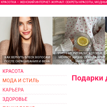
КРАСОТКА – ЖЕНСКИЙ ИНТЕРНЕТ-ЖУРНАЛ: СЕКРЕТЫ КРАСОТЫ, МОДНЫ
УТРЕННИЕ РИТУАЛЫ, КОТОРЫЕ
КАК ВЕРНУТЬ БЛЕСК ВОЛОСАМ
МЕНЯЮТ ЖИЗНЬ: ПРАВДА ИЛИ
ПОСЛЕ ОКРАШИВАНИЯ И ФЕНА
МИФ?
КРАСОТА
Подарки 
МОДА И СТИЛЬ
КАРЬЕРА
ЗДОРОВЬЕ
ГЛАВНЫЕ ТРЕНДЫ ВЕРХНЕЙ