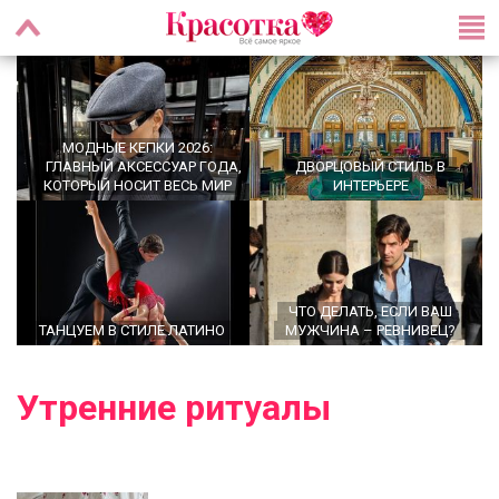
МОДНЫЕ КЕПКИ 2026:
ГЛАВНЫЙ АКСЕССУАР ГОДА,
ДВОРЦОВЫЙ СТИЛЬ В
КОТОРЫЙ НОСИТ ВЕСЬ МИР
ИНТЕРЬЕРЕ
ЧТО ДЕЛАТЬ, ЕСЛИ ВАШ
ТАНЦУЕМ В СТИЛЕ ЛАТИНО
МУЖЧИНА – РЕВНИВЕЦ?
Утренние ритуалы
OFFICECORE 2023/2024:
ОФИСНЫЙ СТИЛЬ
БРОШЬ ВОЗВРАЩАЕТСЯ