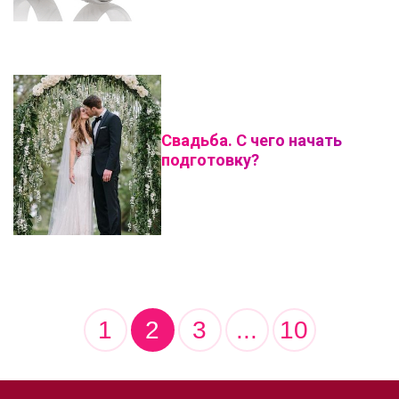
Свадьба. С чего начать
подготовку?
1
2
3
...
10