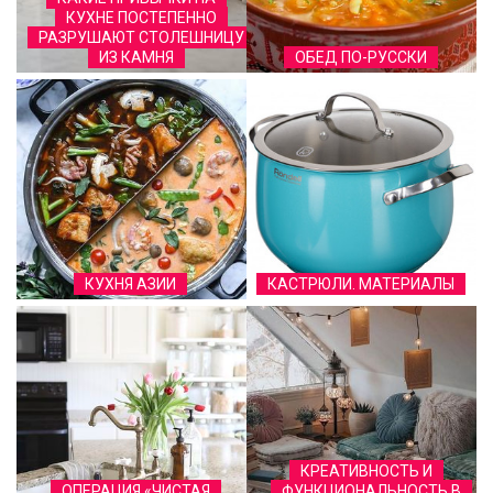
КУХНЕ ПОСТЕПЕННО
РАЗРУШАЮТ СТОЛЕШНИЦУ
ИЗ КАМНЯ
ОБЕД ПО-РУССКИ
КУХНЯ АЗИИ
КАСТРЮЛИ. МАТЕРИАЛЫ
КРЕАТИВНОСТЬ И
ОПЕРАЦИЯ «ЧИСТАЯ
ФУНКЦИОНАЛЬНОСТЬ В