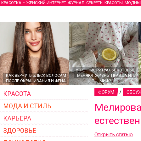
КРАСОТКА – ЖЕНСКИЙ ИНТЕРНЕТ-ЖУРНАЛ: СЕКРЕТЫ КРАСОТЫ, МОДНЫ
УТРЕННИЕ РИТУАЛЫ, КОТОРЫЕ
КАК ВЕРНУТЬ БЛЕСК ВОЛОСАМ
МЕНЯЮТ ЖИЗНЬ: ПРАВДА ИЛИ
ПОСЛЕ ОКРАШИВАНИЯ И ФЕНА
МИФ?
/
ФОРУМ
ОБСУЖ
КРАСОТА
Мелирован
МОДА И СТИЛЬ
КАРЬЕРА
естествен
ЗДОРОВЬЕ
Открыть статью
ГЛАВНЫЕ ТРЕНДЫ ВЕРХНЕЙ