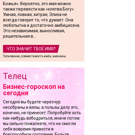
Божья». Вероятно, это имя можно
также перевести как «клятва Богу».
Умная, ловкая, хитрая, Элиза не
всегда говорит то, что думает. Она
любопытна и достаточно амбициозна.
Это независимая, выносливая,
решительная в...
ЧТО ЗНАЧИТ ТВОЁ ИМЯ?
Толкование, совместимость имён, именины
Телец
Бизнес-гороскоп на
сегодня
Сегодня вы будете чересчур
несобраны и вялы, а пользы делу это,
конечно, не принесет. Попробуйте хоть
как-нибудь взбодриться, иначе потом
вы сильно пожалеете, что не смогли
себя вовремя привести в
боеспособное состояние. Будьте