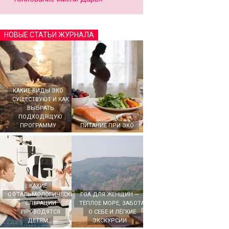
НОВЫЕ СТАТЬИ ЖУРНАЛА
КАКИЕ ВИДЫ ЭКО
СУЩЕСТВУЮТ И КАК
ВЫБРАТЬ
ПОДХОДЯЩУЮ
ПРОГРАММУ
ПИТАНИЕ ПРИ ЭКО
КАКИЕ
ОФТАЛЬМОЛОГИЧЕСКИЕ
ГОА ДЛЯ ЖЕНЩИН —
ОПЕРАЦИИ
ТЁПЛОЕ МОРЕ, ЗАБОТА
ПРОВОДЯТСЯ
О СЕБЕ И ЛЁГКИЕ
ДЕТЯМ
ЭКСКУРСИИ