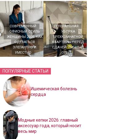
СОВРЕМЕННЫЙ
ГЕНЕРАЛЬНАЯ
ОФИСНЫЙ СТИЛЬ
УБОРКА
ЖЕНЩИНЫ 2026: КАК
ТРЕХКОМНАТНОЙ
ОДЕВАТЬСЯ
КВАРТИРЫ ПЕРЕД
ЭЛЕГАНТНО И
СДАЧЕЙ: ЛИЧНЫЙ
УМЕСТНО
ОПЫТ
ПОПУЛЯРНЫЕ СТАТЬИ
Ишемическая болезнь
сердца
Модные кепки 2026: главный
аксессуар года, который носит
весь мир