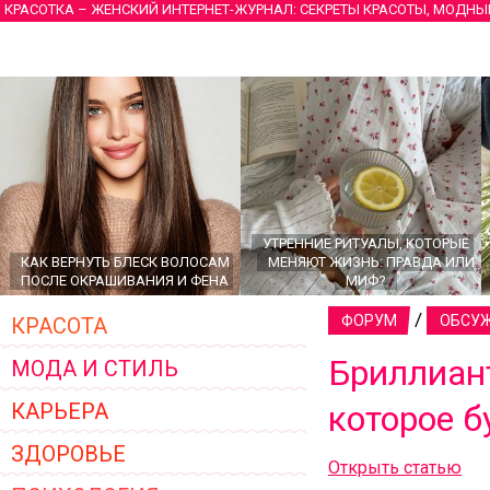
КРАСОТКА – ЖЕНСКИЙ ИНТЕРНЕТ-ЖУРНАЛ: СЕКРЕТЫ КРАСОТЫ, МОДНЫ
УТРЕННИЕ РИТУАЛЫ, КОТОРЫЕ
КАК ВЕРНУТЬ БЛЕСК ВОЛОСАМ
МЕНЯЮТ ЖИЗНЬ: ПРАВДА ИЛИ
ПОСЛЕ ОКРАШИВАНИЯ И ФЕНА
МИФ?
/
ФОРУМ
ОБСУЖ
КРАСОТА
Бриллиант
МОДА И СТИЛЬ
КАРЬЕРА
которое б
ЗДОРОВЬЕ
Открыть статью
ГЛАВНЫЕ ТРЕНДЫ ВЕРХНЕЙ