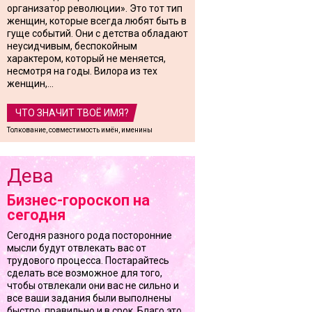
организатор революции». Это тот тип
женщин, которые всегда любят быть в
гуще событий. Они с детства обладают
неусидчивым, беспокойным
характером, который не меняется,
несмотря на годы. Вилора из тех
женщин,...
ЧТО ЗНАЧИТ ТВОЁ ИМЯ?
Толкование, совместимость имён, именины
Дева
Бизнес-гороскоп на
сегодня
Сегодня разного рода посторонние
мысли будут отвлекать вас от
трудового процесса. Постарайтесь
сделать все возможное для того,
чтобы отвлекали они вас не сильно и
все ваши задания были выполнены
быстро, правильно и в срок. Благо это