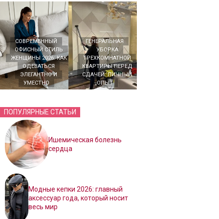
СОВРЕМЕННЫЙ
ГЕНЕРАЛЬНАЯ
ОФИСНЫЙ СТИЛЬ
УБОРКА
ЖЕНЩИНЫ 2026: КАК
ТРЕХКОМНАТНОЙ
ОДЕВАТЬСЯ
КВАРТИРЫ ПЕРЕД
ЭЛЕГАНТНО И
СДАЧЕЙ: ЛИЧНЫЙ
УМЕСТНО
ОПЫТ
ПОПУЛЯРНЫЕ СТАТЬИ
Ишемическая болезнь
сердца
Модные кепки 2026: главный
аксессуар года, который носит
весь мир