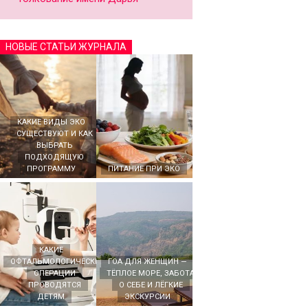
НОВЫЕ СТАТЬИ ЖУРНАЛА
КАКИЕ ВИДЫ ЭКО
СУЩЕСТВУЮТ И КАК
ВЫБРАТЬ
ПОДХОДЯЩУЮ
ПРОГРАММУ
ПИТАНИЕ ПРИ ЭКО
КАКИЕ
ОФТАЛЬМОЛОГИЧЕСКИЕ
ГОА ДЛЯ ЖЕНЩИН —
ОПЕРАЦИИ
ТЁПЛОЕ МОРЕ, ЗАБОТА
ПРОВОДЯТСЯ
О СЕБЕ И ЛЁГКИЕ
ДЕТЯМ
ЭКСКУРСИИ