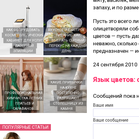
мяту, василек, ме
запаху, и по разме
Пусть это всего 
олицетворяли собо
КАК ОБОРУДОВАТЬ
ВКУСНОЕ И БЫСТРОЕ
цветов — пусть да
КОСМЕТОЛОГИЧЕСКИЙ
ПИТАНИЕ: КАК
КАБИНЕТ ДЛЯ УСЛУГ
ВЫБРАТЬ СЫТНЫЙ
неважно, сколько 
ЛАЗЕРНОЙ
ПЕРЕКУС НА КАЖДЫЙ
предназначен — ис
ЭПИЛЯЦИИ
ДЕНЬ
24 сентября 2010
Язык цветов:
КАКИЕ ПРИВЫЧКИ
НА КУХНЕ
ПРОФЕССИОНАЛЬНАЯ
ПОСТЕПЕННО
Сообщений пока н
ХИМЧИСТКА ЛЕТНИХ
РАЗРУШАЮТ
ПЛАТЬЕВ И
СТОЛЕШНИЦУ ИЗ
Ваше имя
САРАФАНОВ
КАМНЯ
Ваше сообщение
ПОПУЛЯРНЫЕ СТАТЬИ