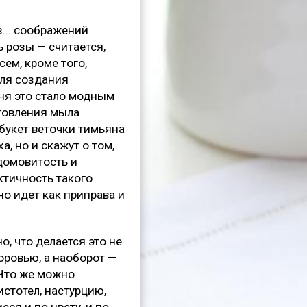
... соображений
 розы — считается,
сем, кроме того,
ля создания
ня это стало модным
товления мыла
букет веточки тимьяна
а, но и скажут о том,
 домовитость и
ктичность такого
о идет как приправа и
о, что делается это не
оровью, а наоборот —
 Что же можно
истотел, настурцию,