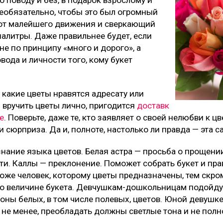
о поводу и без, в подарок взрослому и
необязательно, чтобы это был огромный
от малейшего движения и сверкающий
палитры. Даже правильнее будет, если
не по принципу «много и дорого», а
овода и личности того, кому букет
н, какие цветы нравятся адресату или
 вручить цветы лично, пригодится
доставк
е
. Поверьте, даже те, кто заявляет о своей нелюбви к ц
сюрприза. Да и, полноте, настолько ли правда — эта 
нание языка цветов. Белая астра — просьба о прощени
ти. Каллы — преклонение. Поможет собрать букет и пр
ложе человек, которому цветы предназначены, тем скр
 по величине букета. Девчушкам-дошкольницам подойд
тоны белых, в том числе полевых, цветов. Юной девуш
ем не менее, преобладать должны светлые тона и не по