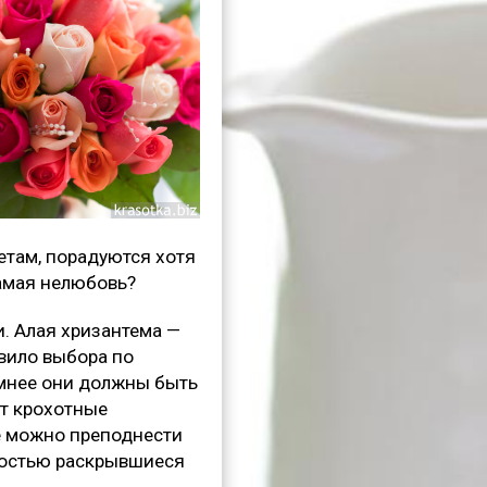
ветам, порадуются хотя
самая нелюбовь?
и. Алая хризантема —
авило выбора по
омнее они должны быть
ут крохотные
ке можно преподнести
лностью раскрывшиеся