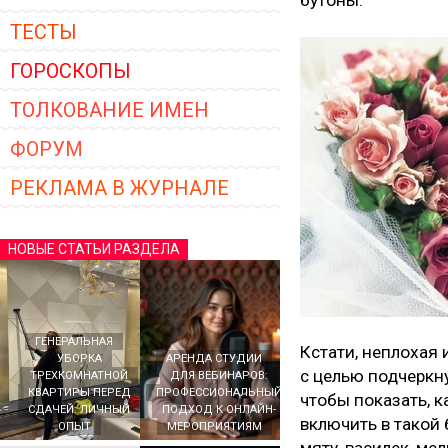
бутоны.
ТЕСТЫ
ГОРОСКОПЫ
ТОЛКОВАНИЕ ИМЕН
ФОРУМ
РЕКЛАМА В ЖУРНАЛЕ
НОВЫЕ СТАТЬИ РАЗДЕЛА
ГЕНЕРАЛЬНАЯ
Кстати, неплохая 
УБОРКА
АРЕНДА СТУДИИ
с целью подчеркн
ТРЕХКОМНАТНОЙ
ДЛЯ ВЕБИНАРОВ:
КВАРТИРЫ ПЕРЕД
ПРОФЕССИОНАЛЬНЫЙ
чтобы показать, к
СДАЧЕЙ: ЛИЧНЫЙ
ПОДХОД К ОНЛАЙН-
включить в такой 
ОПЫТ
МЕРОПРИЯТИЯМ