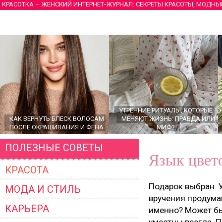
КРАСОТКА – ЖЕНСКИЙ ИНТЕРНЕТ-ЖУРНАЛ: СЕКРЕТЫ КРАСОТЫ, МОДНЫ
УТРЕННИЕ РИТУАЛЫ, КОТОРЫЕ
КАК ВЕРНУТЬ БЛЕСК ВОЛОСАМ
МЕНЯЮТ ЖИЗНЬ: ПРАВДА ИЛИ
ПОСЛЕ ОКРАШИВАНИЯ И ФЕНА
МИФ?
ПОЛЕЗНЫЕ СОВЕТЫ
Язык цвет
КРАСОТА
Подарок выбран. 
МОДА И СТИЛЬ
вручения продуман.
КАРЬЕРА
именно? Может бы
ГЛАВНЫЕ ТРЕНДЫ ВЕРХНЕЙ