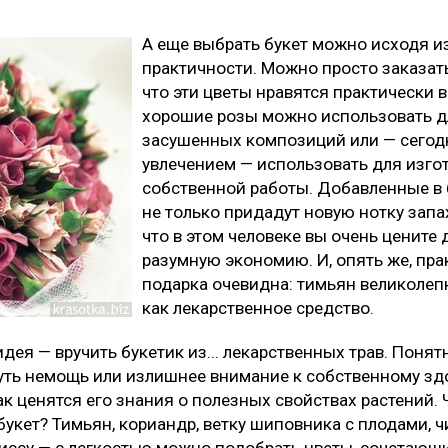
А еще выбрать букет можно исходя из
практичности. Можно просто заказать
что эти цветы нравятся практически в
хорошие розы можно использовать д
засушенных композиций или — сегод
увлечением — использовать для изго
собственной работы. Добавленные в 
не только придадут новую нотку запах
что в этом человеке вы очень цените
разумную экономию. И, опять же, пра
подарка очевидна: тимьян великолепн
как лекарственное средство.
идея — вручить букетик из... лекарственных трав. Понятн
уть немощь или излишнее внимание к собственному зд
ак ценятся его знания о полезных свойствах растений.
букет? Тимьян, кориандр, ветку шиповника с плодами, ч