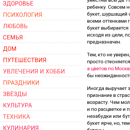
уместны всегда. П
ЗДОРОВЬЕ
ЖЕНСКОЙ ОДЕЖДЫ 2026
ребенку. Совсем 
букет, шуршащий 
ПСИХОЛОГИЯ
всеми оттенками 
ЛЮБОВЬ
букет выбирается 
исходя из цели, п
СЕМЬЯ
предназначен.
ДОМ
Тем, кто не увере
ПУТЕШЕСТВИЯ
просто стесняется
а цветов по Москв
УВЛЕЧЕНИЯ И ХОББИ
бы неожиданности 
ПРАЗДНИКИ
Иногда выручает з
ЗВЁЗДЫ
признание в страс
возрасту. Чем мо
КУЛЬТУРА
и по расцветке и
ТЕХНИКА
незабудки или бу
букет ярче, но, т
КУЛИНАРИЯ