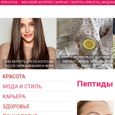
КРАСОТКА – ЖЕНСКИЙ ИНТЕРНЕТ-ЖУРНАЛ: СЕКРЕТЫ КРАСОТЫ, МОДНЫ
УТРЕННИЕ РИТУАЛЫ, КОТОРЫЕ
КАК ВЕРНУТЬ БЛЕСК ВОЛОСАМ
МЕНЯЮТ ЖИЗНЬ: ПРАВДА ИЛИ
ПОСЛЕ ОКРАШИВАНИЯ И ФЕНА
МИФ?
КРАСОТА
Пептиды
МОДА И СТИЛЬ
КАРЬЕРА
ЗДОРОВЬЕ
ГЛАВНЫЕ ТРЕНДЫ ВЕРХНЕЙ