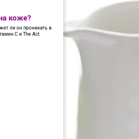
 на коже?
жет ли он проникать в
амин C и The Act.