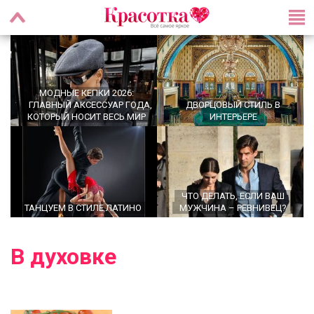
МОДНЫЕ КЕПКИ 2026:
ГЛАВНЫЙ АКСЕССУАР ГОДА,
ДВОРЦОВЫЙ СТИЛЬ В
КОТОРЫЙ НОСИТ ВЕСЬ МИР
ИНТЕРЬЕРЕ
ЧТО ДЕЛАТЬ, ЕСЛИ ВАШ
ТАНЦУЕМ В СТИЛЕ ЛАТИНО
МУЖЧИНА – РЕВНИВЕЦ?
В духовке
OFFICECORE 2023/2024:
ОФИСНЫЙ СТИЛЬ
БАЛЕТКИ ВЕСНА–ЛЕТО 2026