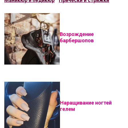
Маникюр и педикюр
Прически и стрижки
Возрождение
барбершопов
Наращивание ногтей
гелем