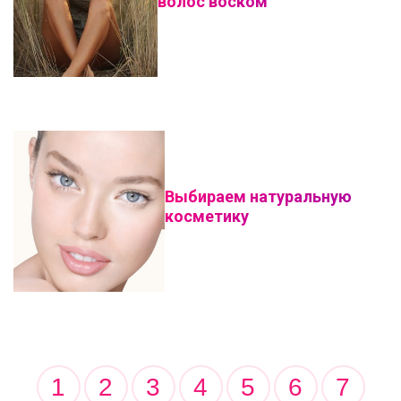
волос воском
Выбираем натуральную
косметику
1
2
3
4
5
6
7