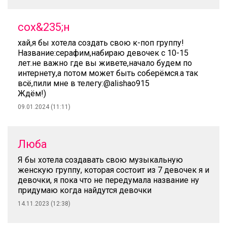
сох&235;н
хай,я бы хотела создать свою к-поп группу!
Название:серафим,набираю девочек с 10-15
лет.не важно где вы живете,начало будем по
интернету,а потом может быть соберёмся.а так
всё,пили мне в телегу:@alishao915
Ждём!)
09.01.2024 (11:11)
Люба
Я бы хотела создавать свою музыкальную
женскую группу, которая состоит из 7 девочек я и
девочки, я пока что не передумала название ну
придумаю когда найдутся девочки
14.11.2023 (12:38)