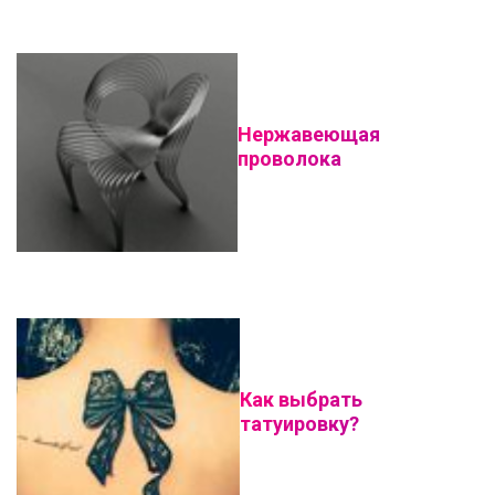
Нержавеющая
проволока
Как выбрать
татуировку?