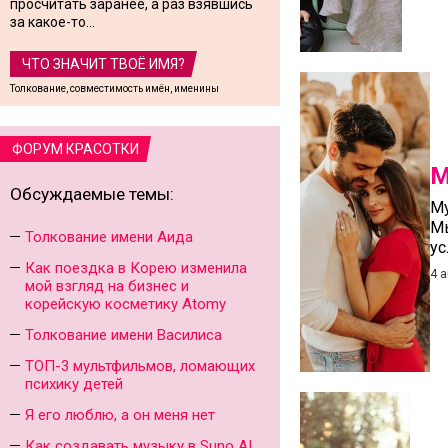
просчитать заранее, а раз взявшись
за какое-то...
ЧТО ЗНАЧИТ ТВОЁ ИМЯ?
Толкование, совместимость имён, именины
ФОРУМ КРАСОТКИ
М
Обсуждаемые темы:
Му
Мы
Толкование имени Аида
ус
Как поездка в Корею изменила
4 
мой взгляд на бизнес и
корейскую косметику Atomy
Толкование имени Василиса
ТОП-3 мультфильмов, ломающих
психику детей
Я его люблю, а он меня нет
Как создавать музыку в Suno AI