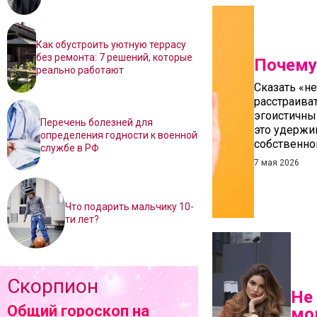
Как обустроить уютную террасу
без ремонта: 7 решений, которые
Почему
реально работают
Сказать «не
расстраиват
эгоистичны
Перечень болезней для
это удержив
определения годности к военной
собственно
службе в РФ
7 мая 2026
Что подарить мальчику 10-
ти лет?
Скорпион
Не
Общий гороскоп на
мо