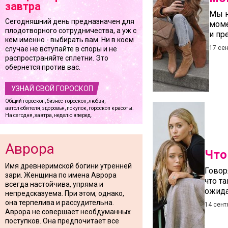
завтра
Мы н
Сегодняшний день предназначен для
моме
плодотворного сотрудничества, а уж с
и пр
кем именно - выбирать вам. Ни в коем
17 се
случае не вступайте в споры и не
распространяйте сплетни. Это
обернется против вас.
УЗНАЙ СВОЙ ГОРОСКОП
Общий гороскоп, бизнес-гороскоп, любви,
автолюбителя, здоровья, покупок, гороскоп красоты.
На сегодня, завтра, неделю вперед.
Аврора
Что
Имя древнеримской богини утренней
Говор
зари. Женщина по имена Аврора
что т
всегда настойчива, упряма и
ожида
непредсказуема. При этом, однако,
она терпелива и рассудительна.
14 сент
Аврора не совершает необдуманных
поступков. Она предпочитает все