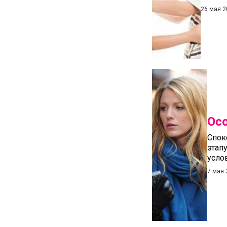
26 мая 2
Осо
Спок
этап
услов
7 мая 