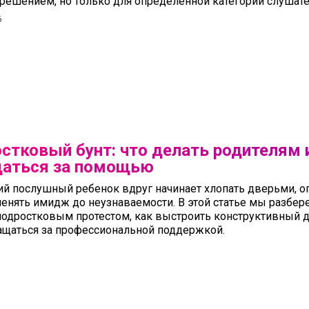
решением, но только для определённой категории слушате
6
стковый бунт: что делать родителям 
аться за помощью
й послушный ребенок вдруг начинает хлопать дверьми, ог
менять имидж до неузнаваемости. В этой статье мы разбере
 подростковым протестом, как выстроить конструктивный ди
ащаться за профессиональной поддержкой.
6