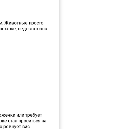
м. Животные просто
 похоже, недостаточно
ложечки или требует
кже стал проситься на
о ревнует вас.