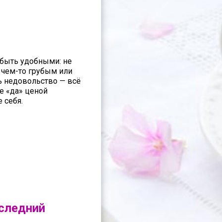
т быть удобными: не
я чем-то грубым или
ть недовольство — всё
ое «да» ценой
 себя.
следний