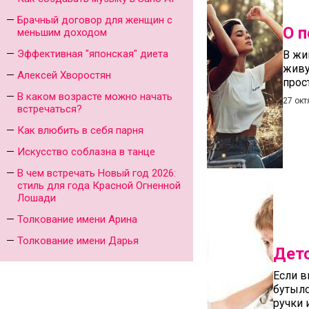
Брачный договор для женщин с
О 
меньшим доходом
Эффективная "японская" диета
В жи
живу
Алексей Хворостян
прос
В каком возрасте можно начать
27 окт
встречаться?
Как влюбить в себя парня
Искусство соблазна в танце
В чем встречать Новый год 2026:
стиль для года Красной Огненной
Лошади
Толкование имени Арина
Толкование имени Дарья
Детс
Если в
бутыло
ручки 