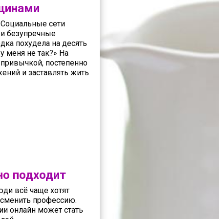
нщинами
. Социальные сети
 и безупречные
дка похудела на десять
у меня не так?» На
 привычкой, постепенно
жений и заставлять жить
но подходит
юди всё чаще хотят
 сменить профессию.
ии онлайн может стать