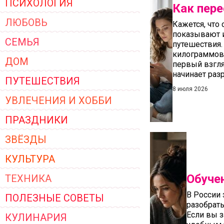
ПСИХОЛОГИЯ
Как пер
ЖЕНСКОЙ ОДЕЖДЫ 2026
ЛЮБОВЬ
Кажется, что
показывают 
СЕМЬЯ
путешествия.
килограммов.
ДОМ
первый взгля
начинает раз
ПУТЕШЕСТВИЯ
чужими станд
8 июля 2026
УВЛЕЧЕНИЯ И ХОББИ
ПРАЗДНИКИ
ЗВЁЗДЫ
КУЛЬТУРА
Обучен
ТЕХНИКА
В России 
ПОЛЕЗНЫЕ СОВЕТЫ
разобрат
Если вы з
КУЛИНАРИЯ