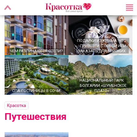
ПОДАРКИ ИЗ КРЫМА: ЧТО
ПРИВЕЗТИ С СОБОЙ ИЛИ
ЧЕМ РАЗЛИЧАЮТСЯ ОТЕЛИ?
ЗАКАЗАТЬ ДЛЯ БЛИЗКИХ
НАЦИОНАЛЬНЫЙ ПАРК
БОЛГАРИИ «ШУМЕНСКОЕ
СПА-ГОСТИНИЦЫ В СОЧИ
ПЛАТО»
Красотка
Путешествия
ГОА ДЛЯ ЖЕНЩИН — ТЁПЛОЕ
ЛУЧШИЕ ОТЕЛИ МОСКВЫ:
МОРЕ, ЗАБОТА О СЕБЕ И ЛЁГКИЕ
ПОДБОРКА И ОПИСАНИЕ
ЭКСКУРСИИ