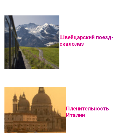
Швейцарский поезд-
скалолаз
Пленительность
Италии