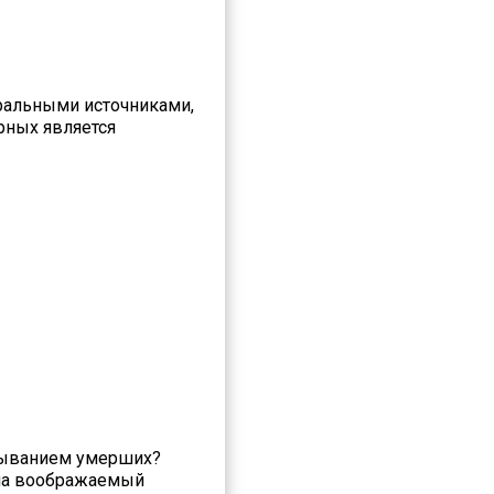
альными источниками,
рных является
ызыванием умерших?
 на воображаемый