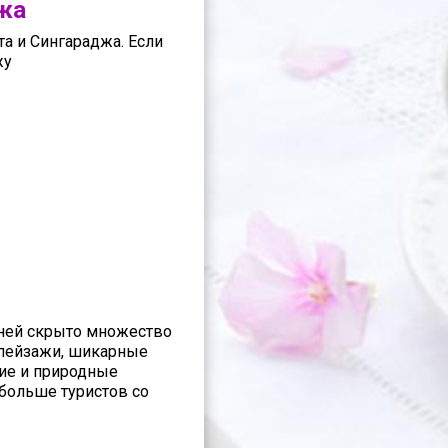
джа
а и Сингараджа. Если
жу
в ней скрыто множество
 пейзажи, шикарные
кие и природные
 больше туристов со