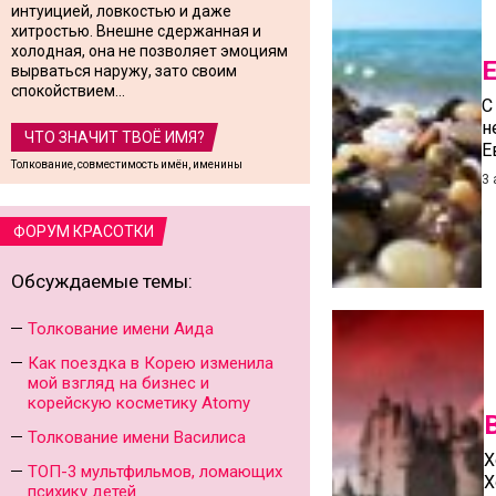
интуицией, ловкостью и даже
хитростью. Внешне сдержанная и
холодная, она не позволяет эмоциям
вырваться наружу, зато своим
спокойствием...
С
н
ЧТО ЗНАЧИТ ТВОЁ ИМЯ?
Е
Толкование, совместимость имён, именины
3 
ФОРУМ КРАСОТКИ
Обсуждаемые темы:
Толкование имени Аида
Как поездка в Корею изменила
мой взгляд на бизнес и
корейскую косметику Atomy
Толкование имени Василиса
Х
ТОП-3 мультфильмов, ломающих
Х
психику детей