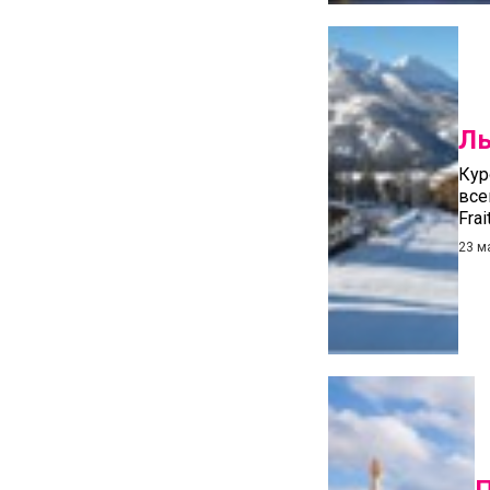
Лы
Кур
все
Fra
23 м