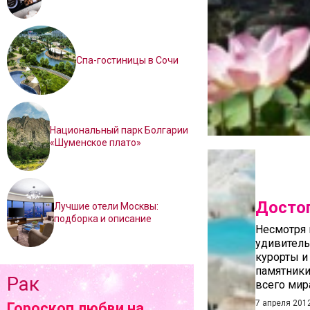
Спа-гостиницы в Сочи
Национальный парк Болгарии
«Шуменское плато»
Досто
Лучшие отели Москвы:
подборка и описание
Несмотря 
удивитель
курорты и
памятники
Рак
всего мир
7 апреля 201
Гороскоп любви на