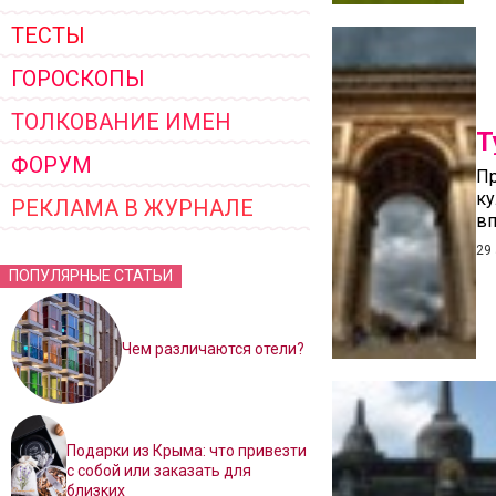
ТЕСТЫ
ГОРОСКОПЫ
ТОЛКОВАНИЕ ИМЕН
Т
ФОРУМ
Пр
ку
РЕКЛАМА В ЖУРНАЛЕ
вп
29
ПОПУЛЯРНЫЕ СТАТЬИ
Чем различаются отели?
Подарки из Крыма: что привезти
с собой или заказать для
близких