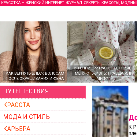
КРАСОТКА – ЖЕНСКИЙ ИНТЕРНЕТ-ЖУРНАЛ: СЕКРЕТЫ КРАСОТЫ, МОДНЫ
УТРЕННИЕ РИТУАЛЫ, КОТОРЫЕ
КАК ВЕРНУТЬ БЛЕСК ВОЛОСАМ
МЕНЯЮТ ЖИЗНЬ: ПРАВДА ИЛИ
ПОСЛЕ ОКРАШИВАНИЯ И ФЕНА
МИФ?
ПУТЕШЕСТВИЯ
КРАСОТА
МОДА И СТИЛЬ
До
К Р
КАРЬЕРА
пле
ГЛАВНЫЕ ТРЕНДЫ ВЕРХНЕЙ