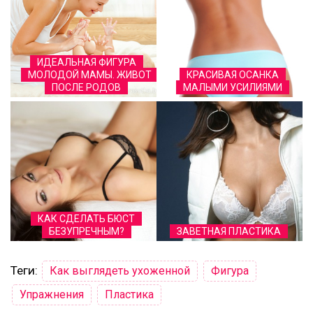
ИДЕАЛЬНАЯ ФИГУРА
МОЛОДОЙ МАМЫ. ЖИВОТ
КРАСИВАЯ ОСАНКА
ПОСЛЕ РОДОВ
МАЛЫМИ УСИЛИЯМИ
КАК СДЕЛАТЬ БЮСТ
БЕЗУПРЕЧНЫМ?
ЗАВЕТНАЯ ПЛАСТИКА
Теги:
Как выглядеть ухоженной
Фигура
Упражнения
Пластика